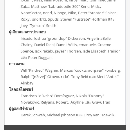
Zuba, Matthew "Labradoodle-360" Kerle, Mick.,
NanoSector, nend, Nibogo, Niko, Peter "Arantor" Spicer,
Ricky., snork13, Spuds, Steven "Fustrate" Hoffman และ
Joey "Tyrsson" Smith
ผู้เขียนเอกสารประกอบ
Irisado, Joshua "groundup" Dickerson, AngellinaBelle,
Chainy, Daniel Diehl, Dannii Willis, emanuele, Graeme
Spence, Jack "akabugeyes" Thorsen, Jade Elizabeth Trainor
และ Peter Duggan
การตลาด
Will "Kindred" Wagner, Marcus "cσσкιє мσηѕтєя" Forsberg,
Ralph "[n3rve]" Otowo, rickC, Tony Reid และ Mert "Antes"
Alınbay
โลคอลไลเซอร์
Francisco "d3vcho" Domínguez, Nikola "Dzonny"
Novaković, Relyana, Robert., Akyhne และ GravuTrad
ผู้ดูแลเซิร์ฟเวอร์
Derek Schwab, Michael Johnson และ Liroy van Hoewijk