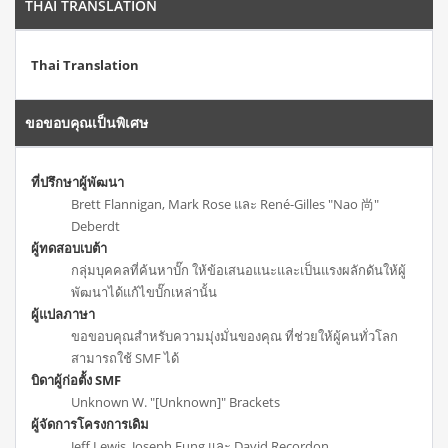
THAI TRANSLATION
Thai Translation
ขอขอบคุณเป็นพิเศษ
ที่ปรึกษาผู้พัฒนา
Brett Flannigan, Mark Rose และ René-Gilles "Nao 尚"
Deberdt
ผู้ทดสอบเบต้า
กลุ่มบุคคลที่ค้นหาบั๊ก ให้ข้อเสนอแนะและเป็นแรงผลักดันให้ผู้
พัฒนาได้แก้ไขบั๊กเหล่านั้น
ผู้แปลภาษา
ขอขอบคุณสำหรับความมุ่งมั่นของคุณ ที่ช่วยให้ผู้คนทั่วโลก
สามารถใช้ SMF ได้
บิดาผู้ก่อตั้ง SMF
Unknown W. "[Unknown]" Brackets
ผู้จัดการโครงการเดิม
Jeff Lewis, Joseph Fung และ David Recordon