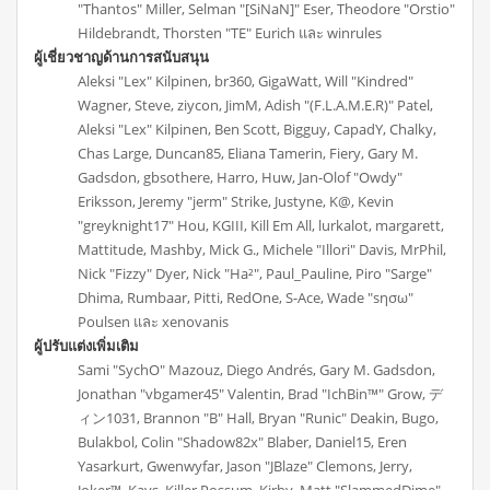
"Thantos" Miller, Selman "[SiNaN]" Eser, Theodore "Orstio"
Hildebrandt, Thorsten "TE" Eurich และ winrules
ผู้เชี่ยวชาญด้านการสนับสนุน
Aleksi "Lex" Kilpinen, br360, GigaWatt, Will "Kindred"
Wagner, Steve, ziycon, JimM, Adish "(F.L.A.M.E.R)" Patel,
Aleksi "Lex" Kilpinen, Ben Scott, Bigguy, CapadY, Chalky,
Chas Large, Duncan85, Eliana Tamerin, Fiery, Gary M.
Gadsdon, gbsothere, Harro, Huw, Jan-Olof "Owdy"
Eriksson, Jeremy "jerm" Strike, Justyne, K@, Kevin
"greyknight17" Hou, KGIII, Kill Em All, lurkalot, margarett,
Mattitude, Mashby, Mick G., Michele "Illori" Davis, MrPhil,
Nick "Fizzy" Dyer, Nick "Ha²", Paul_Pauline, Piro "Sarge"
Dhima, Rumbaar, Pitti, RedOne, S-Ace, Wade "sησω"
Poulsen และ xenovanis
ผู้ปรับแต่งเพิ่มเติม
Sami "SychO" Mazouz, Diego Andrés, Gary M. Gadsdon,
Jonathan "vbgamer45" Valentin, Brad "IchBin™" Grow, デ
ィン1031, Brannon "B" Hall, Bryan "Runic" Deakin, Bugo,
Bulakbol, Colin "Shadow82x" Blaber, Daniel15, Eren
Yasarkurt, Gwenwyfar, Jason "JBlaze" Clemons, Jerry,
Joker™, Kays, Killer Possum, Kirby, Matt "SlammedDime"