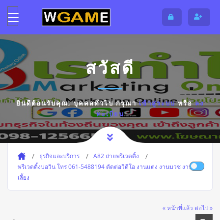
สวัสดี
ยินดีต้อนรับคุณ,
บุคคลทั่วไป
กรุณา
เข้าสู่ระบบ
หรือ
ลง
ทะเบียน
ธุรกิจและบริการ
A82 ถ่ายพรีเวดดิ้ง
พรีเวดดิ้งบ่อวิน โทร 061-5488194 ตัดต่อวีดีโอ งานแต่ง งานบวช งาน
เลี้ยง
« หน้าที่แล้ว
ต่อไป »