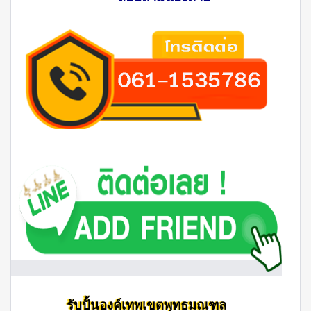
รับปั้นองค์เทพเขตพุทธมณฑล