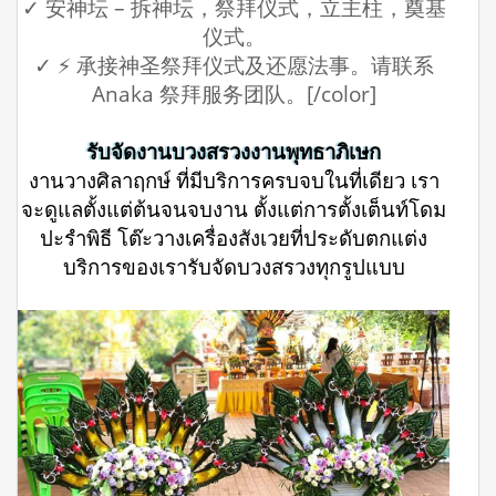
✓ 安神坛 – 拆神坛，祭拜仪式，立主柱，奠基
仪式。
✓ ⚡ 承接神圣祭拜仪式及还愿法事。请联系
Anaka 祭拜服务团队。[/color]
รับจัดงานบวงสรวงงานพุทธาภิเษก
งานวางศิลาฤกษ์ ที่มีบริการครบจบในที่เดียว เรา
จะดูแลตั้งแต่ต้นจนจบงาน ตั้งแต่การตั้งเต็นท์โดม
ปะรำพิธี โต๊ะวางเครื่องสังเวยที่ประดับตกแต่ง
บริการของเรารับจัดบวงสรวงทุกรูปแบบ