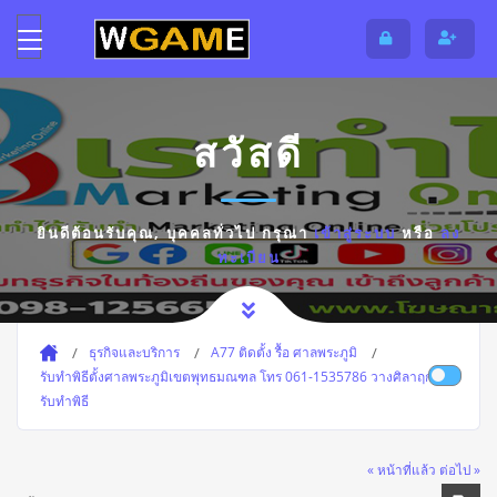
สวัสดี
ยินดีต้อนรับคุณ,
บุคคลทั่วไป
กรุณา
เข้าสู่ระบบ
หรือ
ลง
ทะเบียน
ธุรกิจและบริการ
A77 ติดตั้ง รื้อ ศาลพระภูมิ
รับทำพิธีตั้งศาลพระภูมิเขตพุทธมณฑล โทร 061-1535786 วางศิลาฤกษ์
รับทำพิธี
« หน้าที่แล้ว
ต่อไป »