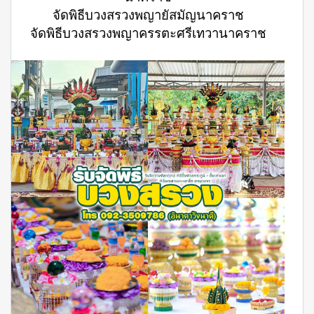
จัดพิธีบวงสรวงพญายัสมัญนาคราช
จัดพิธีบวงสรวงพญาครรตะศรีเทวานาคราช