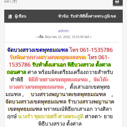
หน้า: [
1
]
ผู้เขียน
หัวข้อ: รับทำพิธีตั้งศาลพระภูมิเขต
พุทธมณฑล โทร 061-1535786 วางศิลาฤกษ์ รับทำพิธี (อ่าน
admin
«
เมื่อ:
มิถุนายน 23, 2020, 10:33:38 AM »
39488 ครั้ง)
จัดบวงสรวงเขตพุทธมณฑล
โทร 061-1535786
รับจัดงานบวงสรวงเขตพุทธมณฑล
โทร 061-
1535786
รับทำตั้งเสาเอก พิธีบวงสรวง ตั้งศาล
ถอนศาล
ศาล พร้อมจัดเตรียมเครื่องถวายสำหรับ
ทำพิธี
พิธีย้ายศาลเขตพุทธมณฑล , จัดโต๊ะ
บวงสรวงเขตพุทธมณฑล ,
ตั้งเสาเอกเขตพุทธ
มณฑล ,
บวงสรวงพญานาคเขตพุทธมณฑล
,
จัดบวงสรวงเขตพุทธมณฑล รําบวงสรวงพญานาค
เขตพุทธมณฑล
พราหมณ์พิธียกเสาเอก วางศิลา
ฤกษ์
นางรำ ชุดบายศรี ศาลพระภูมิ
ศาลตา- ยาย
พิธีบวงสรวง ตั้งศาล