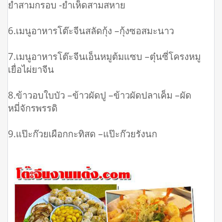
ยำสามกรอบ -ยำเห็ดสามสหาย
6.เมนูอาหารโต๊ะจีนสลัดกุ้ง –กุ้งซอสมะนาว
7.เมนูอาหารโต๊ะจีนเอ็นหมูต้มแซบ –ตุ๋นซี่โครงหมู
เยื่อไผ่ยาจีน
8.ข้าวอบใบบัว –ข้าวผัดปู –ข้าวผัดปลาเค็ม –ผัด
หมี่จักรพรรดิ
9.แป๊ะก๊วยเผือกกะทิสด –แป๊ะก๊วยรังนก