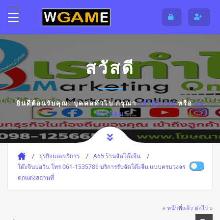
สวัสดี
ยินดีต้อนรับคุณ,
บุคคลทั่วไป
กรุณา
เข้าสู่ระบบ
หรือ
ลง
ทะเบียน
ธุรกิจและบริการ
A65 ร้านจัดโต๊ะจีน
โต๊ะจีนบ่อวิน โทร 061-1535786 บริการรับจัดโต๊ะจีน แบบครบวงจร
ตกแต่งสถานที่
« หน้าที่แล้ว
ต่อไป »