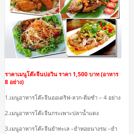
ราคาเมนูโต๊ะจีนบ่อวิน ราคา 1,500 บาท (อาหาร
8 อย่าง)
1.เมนูอาหารโต๊ะจีนออเดริฟ-ลวก-ติ่มซำ – 4 อย่าง
2.เมนูอาหารโต๊ะจีนกระเพาะปลาน้ำแดง
3.เมนูอาหารโต๊ะจีนยำทะเล –ยำหอยนางรม –ยำ