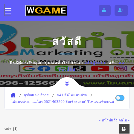
สวัสดี
ยินดีต้อนรับคุณ,
บุคคลทั่วไป
กรุณา
เข้าสู่ระบบ
หรือ
ลง
ทะเบียน
ธุรกิจและบริการ
A41 จัดไฟแนนซ์รถ
ไฟแนนซ์รถ.........โทร 0621463299 สินเชื่อรถยนต์ รีไฟแนนซ์รถยนต์
« หน้าที่แล้ว
ต่อไป »
หน้า: [
1
]