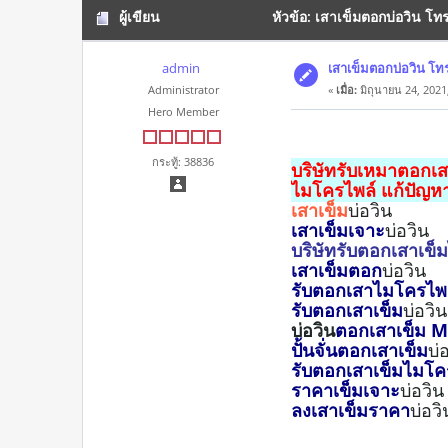
ผู้เขียน
หัวข้อ: เสาเข็มตอกบ่อวิน โท
admin
เสาเข็มตอกบ่อวิน โท
Administrator
«
เมื่อ:
มิถุนายน 24, 2021
Hero Member
กระทู้: 38836
บริษัทรับเหมาตอกเส
ไมโครไพล์ แก้ปัญหาบ
เสาเข็ม
บ่อวิน
เสาเข็มเจาะ
บ่อวิน
บริษัทรับตอกเสาเข็
เสาเข็มตอก
บ่อวิน
รับตอกเสาไมโครไพ
รับตอกเสาเข็ม
บ่อวิน
บ่อวิน
ตอกเสาเข็ม M
ปั้นจั่นตอกเสาเข็ม
บ่
รับตอกเสาเข็มไมโค
ราคาเข็มเจาะ
บ่อวิน
ลงเสาเข็มราคา
บ่อวิ
ติดต่อ