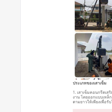
ประเภทของเสาเข็ม
1. เสาเข็มคอนกรีตเสริ
งาน โดยออกแบบเหล็ก
ตามยาวให้เพียงเพื่อร