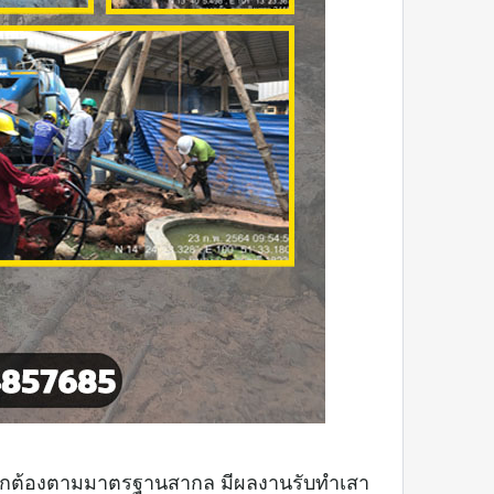
็มถูกต้องตามมาตรฐานสากล
มีผลงานรับทำเสา