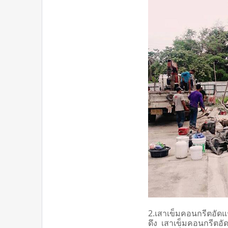
2.เสาเข็มคอนกรีตอัด
ดึง เสาเข็มคอนกรีตอ