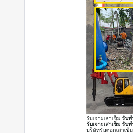
รับเจาะเสาเข็ม
รับท
รับเจาะเสาเข็ม รับ
บริษัทรับตอกเสาเข