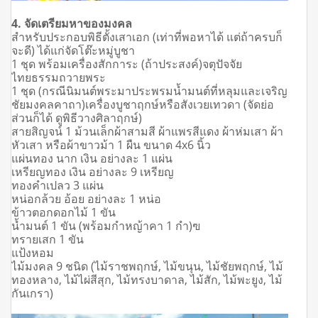
4. จัดเตรียมหาของมงคล
สำหรับประกอบพิธีตั้งเสาเอก (เท่าที่พอหาได้ แต่ถ้าครบก็
จะดี) ได้แก่
จัดโต๊ะหมู่บูชา
1 ชุด พร้อมเครื่องสักการะ (ถ้าประสงค์)
จตุปัจจัย
ไทยธรรมถวายพระ
1 ชุด (กรณีนิมนต์พระมาประพรมน้ำมนต์ที่หลุมและเจริญ
ชัยมงคลคาถา)
เครื่องบูชาฤกษ์หรือสังเวยเทวดา (จัดย่อ
ส่วนก็ได้ ดูพิธีวางศิลาฤกษ์)
สายสิญจน์ 1 ม้วนเล็ก
ผ้าสามสี ผ้าแพรสีแดง ผ้าห่มเสา ผ้า
หัวเสา หรือผ้าขาวม้า 1 ผืน ขนาด 4x6 นิ้ว
แผ่นทอง นาก เงิน อย่างละ 1 แผ่น
เหรียญทอง เงิน อย่างละ 9 เหรียญ
ทองคำเปลว 3 แผ่น
หน่อกล้วย อ้อย อย่างละ 1 หน่อ
ข้าวตอกดอกไม้ 1 ขัน
น้ำมนต์ 1 ขัน (พร้อมกำหญ้าคา 1 กำ)ฃ
ทรายเสก 1 ขัน
แป้งหอม
ไม้มงคล 9 ชนิด (ไม้ราชพฤกษ์, ไม้ขนุน, ไม้ชัยพฤกษ์, ไม้
ทองหลาง, ไม้ไผ่สีสุก, ไม้ทรงบาดาล, ไม้สัก, ไม้พะยูง, ไม้
กันเกรา)