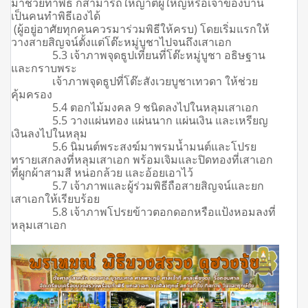
มาช่วยทำพิธี ก็สามารถให้ญาติผู้ใหญ่หรือเจ้าของบ้าน
เป็นคนทำพิธีเองได้
(ผู้อยู่อาศัยทุกคนควรมาร่วมพิธีให้ครบ) โดยเริ่มแรกให้
วางสายสิญจน์ตั้งแต่โต๊ะหมู่บูชาไปจนถึงเสาเอก
5.3 เจ้าภาพจุดธูปเทียนที่โต๊ะหมู่บูชา อธิษฐาน
และกราบพระ
เจ้าภาพจุดธูปที่โต๊ะสังเวยบูชาเทวดา ให้ช่วย
คุ้มครอง
5.4 ตอกไม้มงคล 9 ชนิดลงไปในหลุมเสาเอก
5.5 วางแผ่นทอง แผ่นนาก แผ่นเงิน และเหรียญ
เงินลงไปในหลุม
5.6 นิมนต์พระสงฆ์มาพรมน้ำมนต์และโปรย
ทรายเสกลงที่หลุมเสาเอก พร้อมเจิมและปิดทองที่เสาเอก
ที่ผูกผ้าสามสี หน่อกล้วย และอ้อยเอาไว้
5.7 เจ้าภาพและผู้ร่วมพิธีถือสายสิญจน์และยก
เสาเอกให้เรียบร้อย
5.8 เจ้าภาพโปรยข้าวตอกดอกหรือแป้งหอมลงที่
หลุมเสาเอก