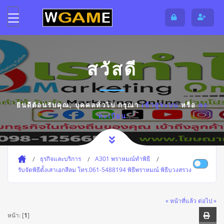
สวัสดี
ยินดีต้อนรับคุณ,
บุคคลทั่วไป
กรุณา
เข้าสู่ระบบ
หรือ
ลง
ทะเบียน
ธุรกิจและบริการ
A301 พราหมณ์ทำพิธี
รับจัดพิธีตั้งเสาเอกสีลม โทร.061-5488194 พิธีพราหมณ์ พิธีบวงสรวง
« หน้าที่แล้ว
ต่อไป »
หน้า: [
1
]