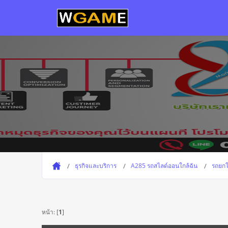
ธุรกิจและบริการ
A285 รถสไลด์ออนใกล้ฉัน
รถยกใ
หน้า: [
1
]