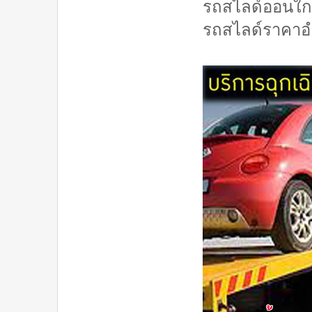
รถสไลด์ออนใก
รถสไลด์ราคาอ