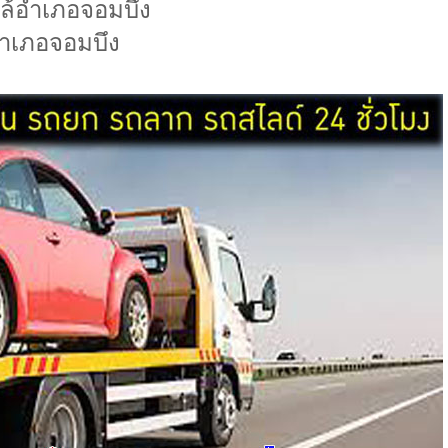
ล้อำเภอจอมบึง
ำเภอจอมบึง