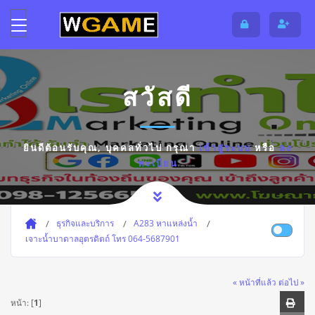
สวัสดี
ยินดีต้อนรับคุณ,
บุคคลทั่วไป
กรุณา
เข้าสู่ระบบ
หรือ
ลง
ทะเบียน
ธุรกิจและบริการ
A283 หาแหล่งน้ำ
เจาะน้ำบาดาลอุตรดิตถ์ โทร 064-5687901
« หน้าที่แล้ว
ต่อไป »
หน้า: [
1
]