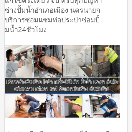
แก้ไขครั้งเดียว จบ ครบทุกปัญหา
ช่างปั้มน้ำอำเภอเมือง นครนายก
บริการซ่อมแซมท่อประปาซ่อมปั้
มน้ำ24ชั่วโมง