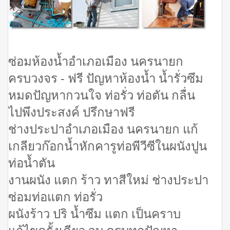
ซ่อมห้องน้ำอำเภอเมือง นครนายก
ครบวงจร - ฟรี ปัญหาห้องน้ำ น้ำรั่วซึม
หมดปัญหากวนใจ ท่อรั่ว ท่อตัน กลื่น
ไปพึงประสงค์ ปรึกษาฟรี
ช่างประปาอำเภอเมือง นครนายก แก้
เกลียวก๊อกน้ำหักคารูท่อพีวีซีในผนังปูน
ท่อน้ำตัน
งานผนัง แตก ร้าว ทาสีใหม่ ช่างประปา
ซ่อมท่อแตก ท่อรั่ว
ผนังร้าว ปริ น้ำซึม แตก เป็นคราบ