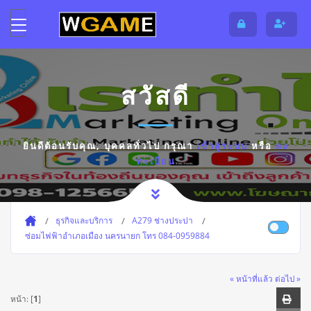
สวัสดี
ยินดีต้อนรับคุณ,
บุคคลทั่วไป
กรุณา
เข้าสู่ระบบ
หรือ
ลง
ทะเบียน
ธุรกิจและบริการ
A279 ช่างประปา
ซ่อมไฟฟ้าอำเภอเมือง นครนายก โทร 084-0959884
« หน้าที่แล้ว
ต่อไป »
หน้า: [
1
]