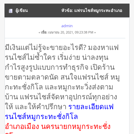
ผู้เขียน
หัวข้อ: แฟรนไชส์หมูกระทะอำเภอ
เมือง นครนายก โทร 082-9845086 (อ่าน 20336 ครั้ง)
admin
«
เมื่อ:
เมษายน 20, 2021, 09:23:38 PM »
มีเงินแต่ไม่รู้จะขายอะไรดี? มองหาแฟ
รนไชส์ไม่ซ้ำใคร เริ่มง่าย น่าลงทุน
กำไรสูงรูปแบบการทำธุรกิจ เปิดร้าน
ขายตามตลาดนัด สนใจแฟรนไชส์ หมู
กะทะชั่งกิโล และหมูกะทะวิ่งส่งตาม
บ้าน แฟรนไชส์จัดหาอุปกรณ์ทุกอย่าง
ให้ และให้คำปรึกษา
รายละเอียดแฟ
รนไชส์หมูกระทะชั่งกิโล
อำเภอเมือง นครนายกหมูกระทะชั่ง