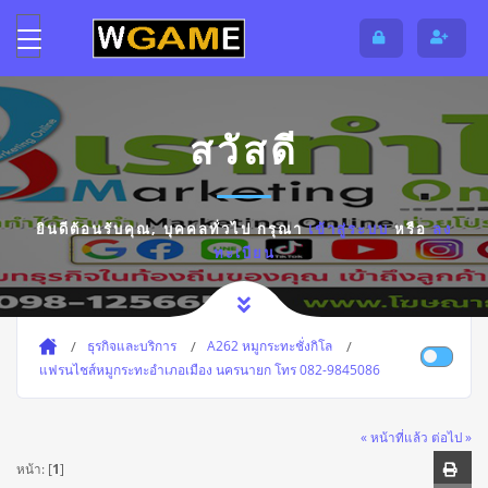
สวัสดี
ยินดีต้อนรับคุณ,
บุคคลทั่วไป
กรุณา
เข้าสู่ระบบ
หรือ
ลง
ทะเบียน
ธุรกิจและบริการ
A262 หมูกระทะชั่งกิโล
แฟรนไชส์หมูกระทะอำเภอเมือง นครนายก โทร 082-9845086
« หน้าที่แล้ว
ต่อไป »
หน้า: [
1
]