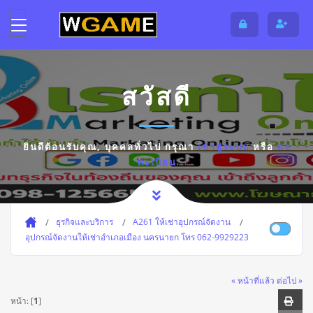
สวัสดี
ยินดีต้อนรับคุณ,
บุคคลทั่วไป
กรุณา
เข้าสู่ระบบ
หรือ
ลง
ทะเบียน
ธุรกิจและบริการ
A261 ให้เช่าอุปกรณ์จัดงาน
อุปกรณ์จัดงานให้เช่าอำเภอเมือง นครนายก โทร 062-9929223
« หน้าที่แล้ว
ต่อไป »
หน้า: [
1
]