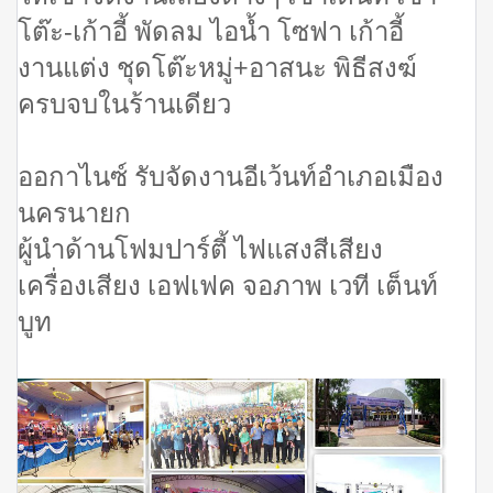
โต๊ะ-เก้าอี้ พัดลม ไอน้ำ โซฟา เก้าอี้
งานแต่ง ชุดโต๊ะหมู่+อาสนะ พิธีสงฆ์
ครบจบในร้านเดียว
ออกาไนซ์ รับจัดงานอีเว้นท์อำเภอเมือง
นครนายก
ผู้นำด้านโฟมปาร์ตี้ ไฟแสงสีเสียง
เครื่องเสียง เอฟเฟค จอภาพ เวที เต็นท์
บูท