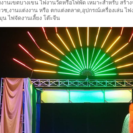
บงานเขตบางเขน ไฟงานวัดหรือไฟพัด เหมาะสำหรับ สร้างจุ
วช,งานแต่งงาน หรือ ตกแต่งตลาด,อุปกรณ์เครื่องเล่น ไ
ุน ไฟจัดงานเลี้ยง โต๊ะจีน