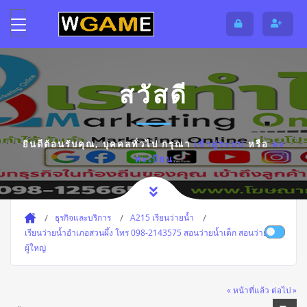
สวัสดี
ยินดีต้อนรับคุณ,
บุคคลทั่วไป
กรุณา
เข้าสู่ระบบ
หรือ
ลง
ทะเบียน
ธุรกิจและบริการ
A215 เรียนว่ายน้ำ
เรียนว่ายน้ำอำเภอสวนผึ้ง โทร 098-2143575 สอนว่ายน้ำเด็ก สอนว่ายน้ำ
ผู้ใหญ่
« หน้าที่แล้ว
ต่อไป »