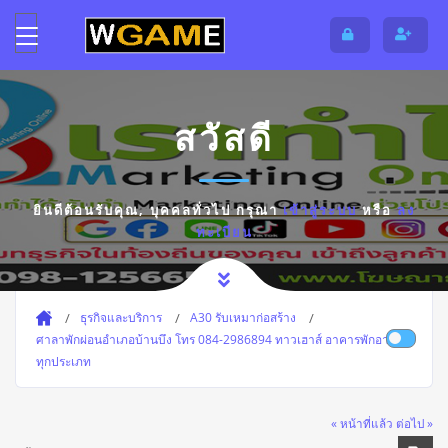
สวัสดี
ยินดีต้อนรับคุณ,
บุคคลทั่วไป
กรุณา
เข้าสู่ระบบ
หรือ
ลง
ทะเบียน
ธุรกิจและบริการ
A30 รับเหมาก่อสร้าง
ศาลาพักผ่อนอำเภอบ้านบึง โทร 084-2986894 ทาวเฮาส์ อาคารพักอาศัย
ทุกประเภท
« หน้าที่แล้ว
ต่อไป »