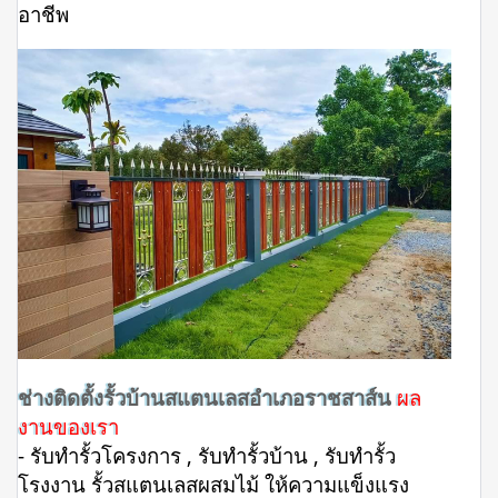
อาชีพ
ช่างติดตั้งรั้วบ้านสแตนเลสอำเภอราชสาส์น
ผล
งานของเรา
- รับทำรั้วโครงการ , รับทำรั้วบ้าน , รับทำรั้ว
โรงงาน รั้วสแตนเลสผสมไม้ ให้ความแข็งแรง