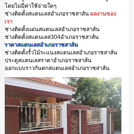
โดยไม่มีค่าใช้จ่ายใดๆ
ช่างติดตั้งสแตนเลสอำเภอราชสาส์น
ผลงานของ
เรา
ช่างติดตั้งแผ่นสแตนเลสอำเภอราชสาส์น
ช่างติดตั้งสแตนเลส304อำเภอราชสาส์น
ราคาสแตนเลสอำเภอราชสาส์น
ช่างติดตั้งรั้วไม้ระแนงสแตนเลสอำเภอราชสาส์น
ประตูสแตนเลสราคาอำเภอราชสาส์น
ออกแบบราวกันตกสแตนเลสอำเภอราชสาส์น