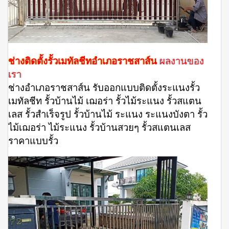
ช่างติดตั้งรั้วเมทัลชีทอำเภอราชสาส์น
ผลงานของ
เรา
ช่างอำเภอราชสาส์น รับออกแบบติดตั้งระแนงรั้ว
เมทัลชีท รั้วบ้านไม้ เฌอร่า รั้วไม้ระแนง รั้วสแตน
เลส รั้วสําเร็จรูป รั้วบ้านไม้ ระแนง ระแนงบังตา รั้ว
ไม้เฌอร่า ไม้ระแนง รั้วบ้านสวยๆ รั้วสแตนเลส
ราคาแบบรั้ว