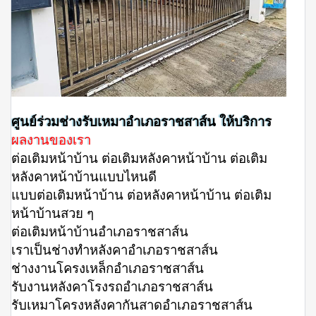
ศูนย์ร่วมช่างรับเหมาอำเภอราชสาส์น ให้บริการ
ผลงานของเรา
ต่อเติมหน้าบ้าน ต่อเติมหลังคาหน้าบ้าน ต่อเติม
หลังคาหน้าบ้านแบบไหนดี
แบบต่อเติมหน้าบ้าน ต่อหลังคาหน้าบ้าน ต่อเติม
หน้าบ้านสวย ๆ
ต่อเติมหน้าบ้านอำเภอราชสาส์น
เราเป็นช่างทำหลังคาอำเภอราชสาส์น
ช่างงานโครงเหล็กอำเภอราชสาส์น
รับงานหลังคาโรงรถอำเภอราชสาส์น
รับเหมาโครงหลังคากันสาดอำเภอราชสาส์น