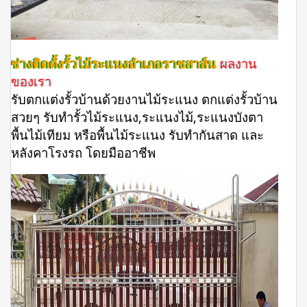
ช่างติดตั้งรั้วไม้ระแนงอำเภอราชสาส์น
ผลงาน
ของเรา
รับตกแต่งรั้วบ้านด้วยงานไม้ระแนง ตกแต่งรั้วบ้าน
สวยๆ รับทำรั้วไม้ระแนง,ระแนงไม้,ระแนงบังตา
พื้นไม้เทียม หรือพื้นไม้ระแนง รับทำกันสาด และ
หลังคาโรงรถ โดยมืออาชีพ