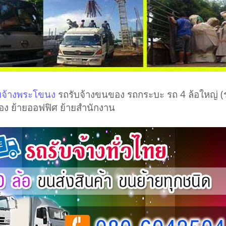
ับจ้างพระโขนง
รถรับจ้างขนของ รถกระบะ รถ 4 ล้อใหญ่ (รถส
ของ ย้ายออฟฟิศ ย้ายสำนักงาน