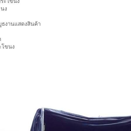
ัยพระโขนง
ขนง
บูธงานแสดงสินค้า
ต
ระโขนง