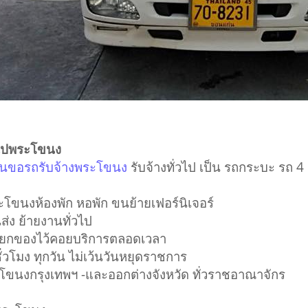
่วไปพระโขนง
ขนขอรถรับจ้างพระโขนง
รับจ้างทั่วไป เป็น รถกระบะ รถ 4
ะโขนงห้องพัก หอพัก ขนย้ายเฟอร์นิเจอร์
่ง ย้ายงานทั่วไป
คนยกของไว้คอยบริการตลอดเวลา
่วโมง ทุกวัน ไม่เว้นวันหยุดราชการ
ระโขนงกรุงเทพฯ -และออกต่างจังหวัด ทั่วราชอาณาจักร