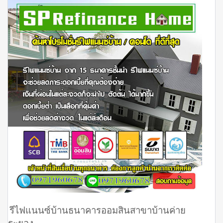
รีไฟแนนซ์บ้านธนาคารออมสินสาขาบ้านค่าย
ระยอง