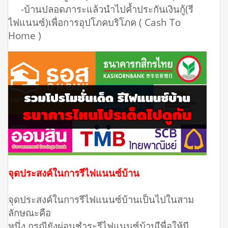
-บ้านปลอดภาระแล้วนำไปค้ำประกันเงินกู้(รี
ไฟแนนซ์)เพื่อการอุปโภคบริโภค ( Cash To
Home )
จุดประสงค์ในการรีไฟแนนซ์บ้าน
จุดประสงค์ในการรีไฟแนนซ์บ้านเป็นไปในสาม
ลักษณะคือ
หนึ่ง กรณียังผ่อนชำระรีไฟแนนซ์บ้านเืพื่อให้มี