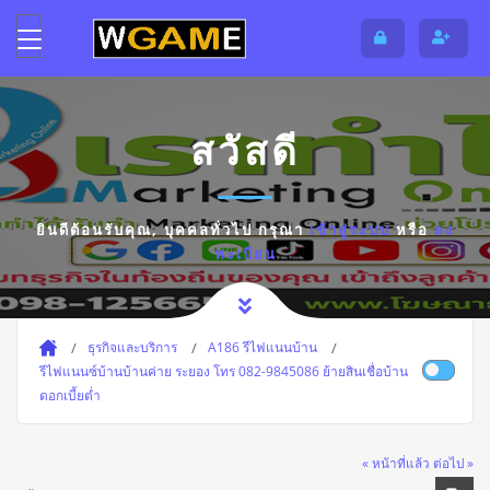
สวัสดี
ยินดีต้อนรับคุณ,
บุคคลทั่วไป
กรุณา
เข้าสู่ระบบ
หรือ
ลง
ทะเบียน
ธุรกิจและบริการ
A186 รีไฟแนนบ้าน
รีไฟแนนซ์บ้านบ้านค่าย ระยอง โทร 082-9845086 ย้ายสินเชื่อบ้าน
ดอกเบี้ยต่ำ
« หน้าที่แล้ว
ต่อไป »