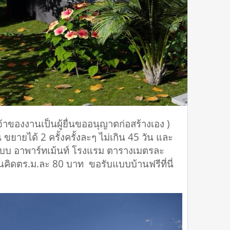
้าของงานเป็นผู้ยื่นขออนุญาตก่อสร้างเอง )
ายได้ 2 ครั้งครั้งละๆ ไม่เกิน 45 วัน และ
แบบ อาพาร์ทเม้นท์ โรงแรม ตารางเมตรละ
ินคิดตร.ม.ละ 80 บาท ขอรับแบบบ้านฟรีที่นี่