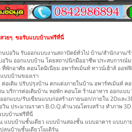
วยๆ ขอรับแบบบ้านฟรีที่นี่
้านบ่อวิน รับออกแบบงานสถาปัตย์ทั่วไป บ้าน/สำนักงาน/
บ่อวิน ออกแบบบ้าน โดยสถาปนิกมืออาชีพ ประสบการณ์มา
น ที่พักอาศัย คอนโดมิเนียม อพาร์ทเม้นท์ ทาวน์เฮ้าส์ ออ
นแบบบ้านของเรา
น ต่อเติม ปรับปรุงบ้าน ตกแต่งภายในบ้าน อพาร์ทเม้นท์ ค
ิน บริการต่อเติมบ้าน หอพัก คอนโด ร้านอาหาร ออกแบบ 
รับออกแบบ/รับเขียนแบบก่อสร้างภายนอก/ภายใน 2Dและ3
่อวิน ประมาณราคา B.O.Q.คำนวณโครงสร้าง ทำภาพ 3D 
บบ้านฟรีที่นี่
น แบบบ้านชั้นเดียว แบบบ้านสองชั้น แบบอาคาร แบบภาย
ลนบ้านชั้นเดียวโมเดิร์น