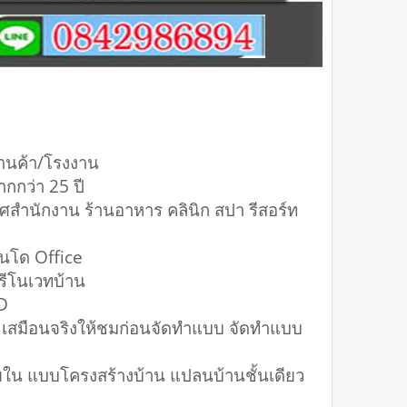
ร้านค้า/โรงงาน
กกว่า 25 ปี
ฟฟิศสำนักงาน ร้านอาหาร คลินิก สปา รีสอร์ท
อนโด Office
รีโนเวทบ้าน
D
เสมือนจริงให้ชมก่อนจัดทำแบบ จัดทำแบบ
ใน แบบโครงสร้างบ้าน แปลนบ้านชั้นเดียว