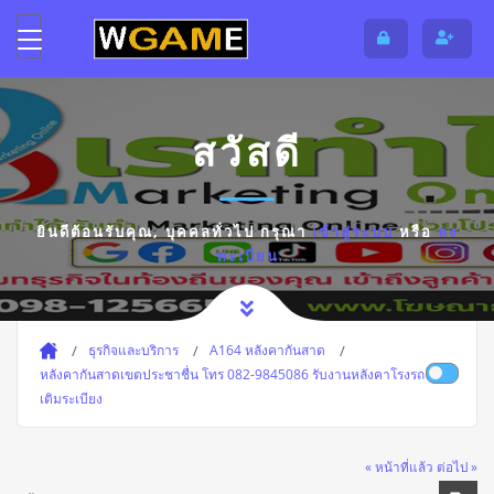
สวัสดี
ยินดีต้อนรับคุณ,
บุคคลทั่วไป
กรุณา
เข้าสู่ระบบ
หรือ
ลง
ทะเบียน
ธุรกิจและบริการ
A164 หลังคากันสาด
หลังคากันสาดเขตประชาชื่น โทร 082-9845086 รับงานหลังคาโรงรถ ต่อ
เติมระเบียง
« หน้าที่แล้ว
ต่อไป »