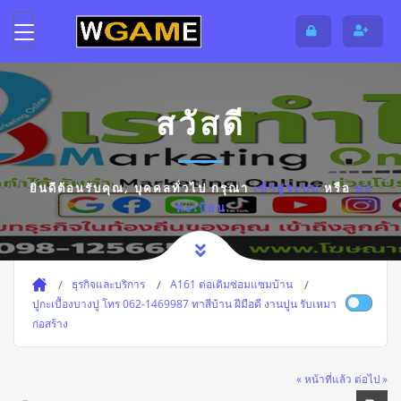
สวัสดี
ยินดีต้อนรับคุณ,
บุคคลทั่วไป
กรุณา
เข้าสู่ระบบ
หรือ
ลง
ทะเบียน
ธุรกิจและบริการ
A161 ต่อเติมซ่อมแซมบ้าน
ปูกะเบื้องบางปู โทร 062-1469987 ทาสีบ้าน ฝีมือดี งานปูน รับเหมา
ก่อสร้าง
« หน้าที่แล้ว
ต่อไป »