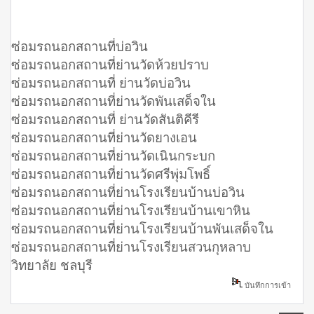
ซ่อมรถนอกสถานที่บ่อวิน
ซ่อมรถนอกสถานที่ย่านวัดห้วยปราบ
ซ่อมรถนอกสถานที่ ย่านวัดบ่อวิน
ซ่อมรถนอกสถานที่ย่านวัดพันเสด็จใน
ซ่อมรถนอกสถานที่ ย่านวัดสันติคีรี
ซ่อมรถนอกสถานที่ย่านวัดยางเอน
ซ่อมรถนอกสถานที่ย่านวัดเนินกระบก
ซ่อมรถนอกสถานที่ย่านวัดศรีพุ่มโพธิ์
ซ่อมรถนอกสถานที่ย่านโรงเรียนบ้านบ่อวิน
ซ่อมรถนอกสถานที่ย่านโรงเรียนบ้านเขาหิน
ซ่อมรถนอกสถานที่ย่านโรงเรียนบ้านพันเสด็จใน
ซ่อมรถนอกสถานที่ย่านโรงเรียนสวนกุหลาบ
วิทยาลัย ชลบุรี
บันทึกการเข้า