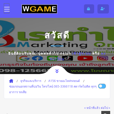
สวัสดี
ยินดีต้อนรับคุณ,
บุคคลทั่วไป
กรุณา
เข้าสู่ระบบ
หรือ
ลง
ทะเบียน
ธุรกิจและบริการ
A156 ขายอะไหล่รถยนต์
ซ่อมรถนอกสถานที่บ่อวิน โทร/ไลน์ 065-3366118 สตาร์ทไม่ติด ทุกๆ
อาการ รถเสีย
« หน้าที่แล้ว
ต่อไป »