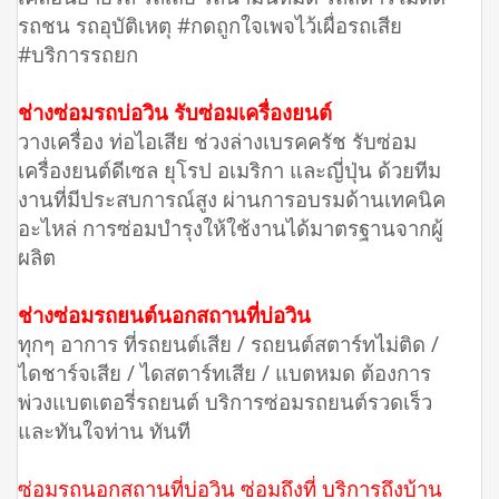
รถชน รถอุบัติเหตุ #กดถูกใจเพจไว้เผื่อรถเสีย
#บริการรถยก
ช่างซ่อมรถบ่อวิน รับซ่อมเครื่องยนต์
วางเครื่อง ท่อไอเสีย ช่วงล่างเบรคครัช รับซ่อม
เครื่องยนต์ดีเซล ยุโรป อเมริกา และญี่ปุ่น ด้วยทีม
งานที่มีประสบการณ์สูง ผ่านการอบรมด้านเทคนิค
อะไหล่ การซ่อมบำรุงให้ใช้งานได้มาตรฐานจากผู้
ผลิต
ช่างซ่อมรถยนต์นอกสถานที่บ่อวิน
ทุกๆ อาการ ที่รถยนต์เสีย / รถยนต์สตาร์ทไม่ติด /
ไดชาร์จเสีย / ไดสตาร์ทเสีย / แบตหมด ต้องการ
พ่วงแบตเตอรี่รถยนต์ บริการซ่อมรถยนต์รวดเร็ว
และทันใจท่าน ทันที
ซ่อมรถนอกสถานที่บ่อวิน ซ่อมถึงที่ บริการถึงบ้าน