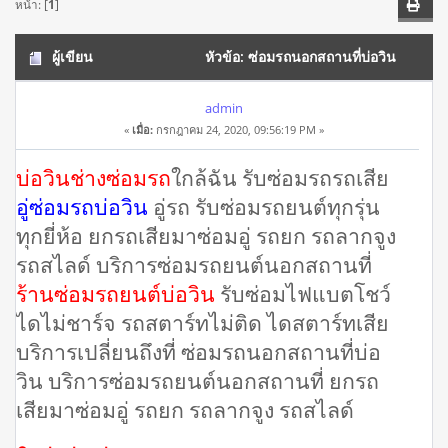
หน้า: [
1
]
ผู้เขียน
หัวข้อ: ซ่อมรถนอกสถานที่บ่อวิน
โทร/ไลน์ 065-3366118 สตาร์ทไม่ติด ทุกๆอาการ รถเสีย (อ่าน
admin
«
เมื่อ:
กรกฎาคม 24, 2020, 09:56:19 PM »
19071 ครั้ง)
บ่อวินช่างซ่อมรถ
ใกล้ฉัน รับซ่อมรถรถเสีย
อู่ซ่อมรถบ่อวิน
อู่รถ รับซ่อมรถยนต์ทุกรุ่น
ทุกยี่ห้อ ยกรถเสียมาซ่อมอู่ รถยก รถลากจูง
รถสไลด์ บริการซ่อมรถยนต์นอกสถานที่
ร้านซ่อมรถยนต์บ่อวิน
รับซ่อมไฟแบตโชว์
ไดไม่ชาร์จ รถสตาร์ทไม่ติด ไดสตาร์ทเสีย
บริการเปลี่ยนถึงที่ ซ่อมรถนอกสถานที่บ่อ
วิน บริการซ่อมรถยนต์นอกสถานที่ ยกรถ
เสียมาซ่อมอู่ รถยก รถลากจูง รถสไลด์