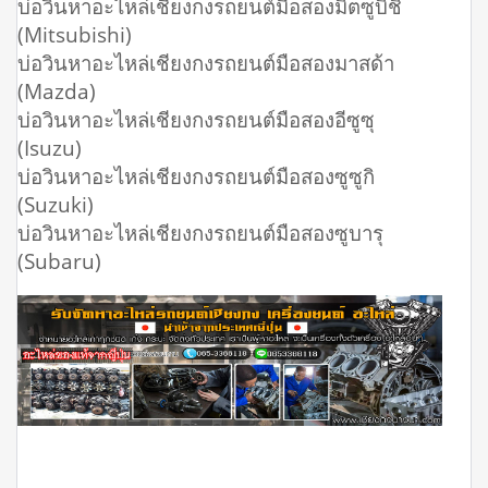
บ่อวินหาอะไหล่เชียงกงรถยนต์มือสองมิตซูบิชิ
(Mitsubishi)
บ่อวินหาอะไหล่เชียงกงรถยนต์มือสองมาสด้า
(Mazda)
บ่อวินหาอะไหล่เชียงกงรถยนต์มือสองอีซูซุ
(Isuzu)
บ่อวินหาอะไหล่เชียงกงรถยนต์มือสองซูซูกิ
(Suzuki)
บ่อวินหาอะไหล่เชียงกงรถยนต์มือสองซูบารุ
(Subaru)