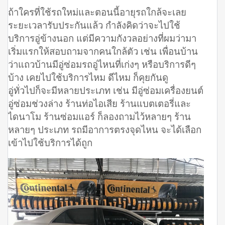
ถ้าใครที่ใช้รถใหม่และตอนนี้อายุรถใกล้จะเลย
ระยะเวลารับประกันแล้ว กำลังคิดว่าจะไปใช้
บริการอู่ข้างนอก แต่มีความกังวลอย่างที่ผมว่ามา
เริ่มแรกให้สอบถามจากคนใกล้ตัว เช่น เพื่อนบ้าน
ว่าแถวบ้านมีอู่ซ่อมรถอู่ไหนที่เก่งๆ หรือบริการดีๆ
บ้าง เคยไปใช้บริการไหม ดีไหม ก็คุยกันดู
อู่ทั่วไปก็จะมีหลายประเภท เช่น มีอู่ซ่อมเครื่องยนต์
อู่ซ่อมช่วงล่าง ร้านท่อไอเสีย ร้านแบตเตอรี่และ
ไดนาโม ร้านซ่อมแอร์ ก็ลองถามไว้หลายๆ ร้าน
หลายๆ ประเภท รถมีอาการตรงจุดไหน จะได้เลือก
เข้าไปใช้บริการได้ถูก