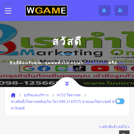
สวัสดี
ยินดีต้อนรับคุณ,
บุคคลทั่วไป
กรุณา
เข้าสู่ระบบ
หรือ
ลง
ทะเบียน
ธุรกิจและบริการ
A152 โซลาเซล
ช่างติดตั้งโซล่าเซลล์บ่อวิน โทร 098-2143575 ขายแผงโซล่าเซลล์ ช่างโซ
ลาร์เซลล์
« หน้าที่แล้ว
ต่อไป »