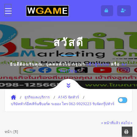
สวัสดี
ยินดีต้อนรับคุณ,
บุคคลทั่วไป
กรุณา
เข้าสู่ระบบ
หรือ
ลง
ทะเบียน
ธุรกิจและบริการ
A145 จัดทัวร์
บริษัททัวร์อีสเทิร์นซีบอร์ด ระยอง โทร 062-9929223 รับจัดกรุ๊ปทัวร์
« หน้าที่แล้ว
ต่อไป »
หน้า: [
1
]