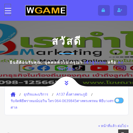
สวัสดี
ยินดีต้อนรับคุณ,
บุคคลทั่วไป
กรุณา
เข้าสู่ระบบ
หรือ
ลง
ทะเบียน
ธุรกิจและบริการ
A137 ตั้งศาลพระภูมิ
รับจัดพิธีพราหมณ์บ่อวิน โทร 064-0639845ศาลพระพรหม พิธีบวงสรวง ตั้ง
ศาล
« หน้าที่แล้ว
ต่อไป »