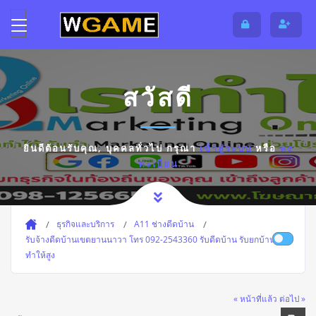
สวัสดี
ยินดีต้อนรับคุณ,
บุคคลทั่วไป
กรุณา
เข้าสู่ระบบ
หรือ
ลง
ทะเบียน
ธุรกิจและบริการ
A11 ช่างดีดบ้าน
รับจ้างดีดบ้านเขตยานนาวา โทร 092-2543360 รับดีดบ้าน รับยกบ้านต่ำ
ทำให้สูง
« หน้าที่แล้ว
ต่อไป »