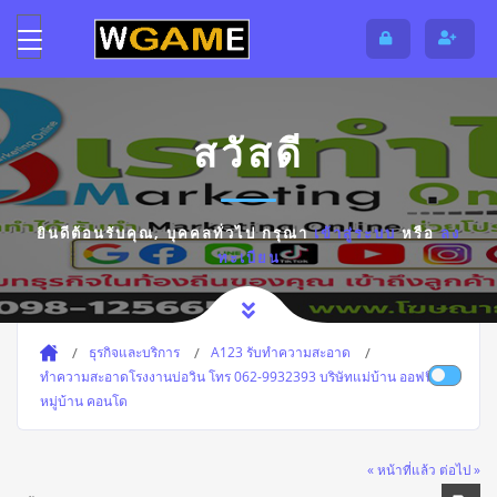
สวัสดี
ยินดีต้อนรับคุณ,
บุคคลทั่วไป
กรุณา
เข้าสู่ระบบ
หรือ
ลง
ทะเบียน
ธุรกิจและบริการ
A123 รับทำความสะอาด
ทำความสะอาดโรงงานบ่อวิน โทร 062-9932393 บริษัทแม่บ้าน ออฟฟิศ
หมู่บ้าน คอนโด
« หน้าที่แล้ว
ต่อไป »