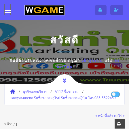
สวัสดี
ยินดีต้อนรับคุณ,
บุคคลทั่วไป
กรุณา
เข้าสู่ระบบ
หรือ
ลง
ทะเบียน
ธุรกิจและบริการ
A117 ซื้อขายรถ
เขตพุทธมณฑล รับซื้อซากรถยุโรป รับซื้อซากรถญี่ปุ่น โทร 085-5522459
« หน้าที่แล้ว
ต่อไป »
หน้า: [
1
]