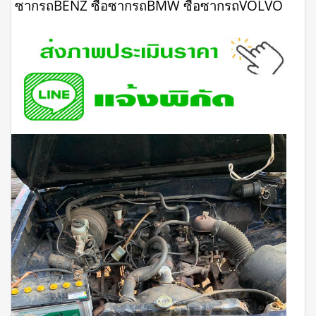
ซากรถBENZ ซื้อซากรถBMW ซื้อซากรถVOLVO