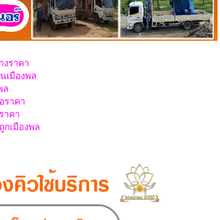
จ้างราคา
ฉันเมืองพล
งพล
้อราคา
อราคา
ถูกเมืองพล