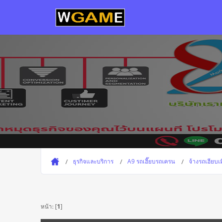
ธุรกิจและบริการ
A9 รถเฮี๊ยบรถเครน
จ้างรถเฮียบ
หน้า: [
1
]