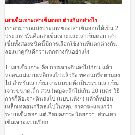
เสาเข็มเจาะเสาเข็มตอก ต่างกันอย่างไร
เราสามารถแบ่งประเภทของเสาเข็มออกได้เป็น 2
ประเภท นั่นคือเสาเข็มเจาะและเสาเข็มตอก เสา
เข็มทั้งสองชนิดนี้มีการเลือกใช้งานที่แตกต่างกัน
ลองมาดูกันดีกว่าแตกต่างกันอย่างไร
1 เสาเข็มเจาะ คือ การเจาะดินลงไปก่อน แล้ว
หย่อนแม่แบบเหล็กลงไปแล้วจึงเทคอนกรีตตามลง
ไป สำหรับเสาเข็มเจาะแบบแห้งเป็นระบบเสาเข็ม
เจาะขนาดเล็ก ส่วนใหญ่จะลึกไม่เกิน 20 เมตร วิธี
การก็คือเจาะดินลงไป (แบบแห้งๆ) แล้วก็หย่อน
เหล็กเทคอนกรีตลงไปในหลุม ราคาจะแพงกว่า
ระบบเข็มตอก แต่เกิดมลภาวะน้อยกว่า ส่วนเสา
เข็มเจาะแบบเปียก