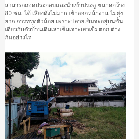
สามารถถอดประกอบและนำเข้าประตู ขนาดกว้าง
80 ซม. ได้ เสียงดังไม่มาก เข้าออกหน้างาน ไม่ยุ่ง
ยาก การทรุดตัวน้อย เพราะปลายเข็มจะอยู่บนชั้น
เดียวกับตัวบ้านเดิมเสาเข็มเจาะเสาเข็มตอก ต่าง
กันอย่างไร