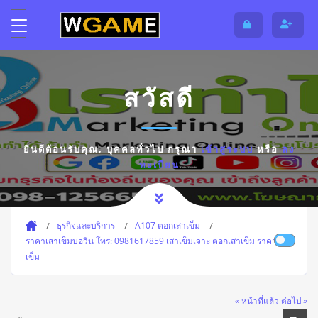
สวัสดี
ยินดีต้อนรับคุณ,
บุคคลทั่วไป
กรุณา
เข้าสู่ระบบ
หรือ
ลง
ทะเบียน
ธุรกิจและบริการ
A107 ตอกเสาเข็ม
ราคาเสาเข็มบ่อวิน โทร: 0981617859 เสาเข็มเจาะ ตอกเสาเข็ม ราคาเสา
เข็ม
« หน้าที่แล้ว
ต่อไป »