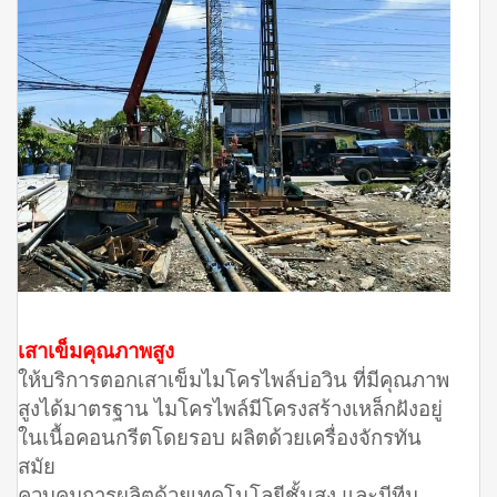
เสาเข็มคุณภาพสูง
ให้บริการตอกเสาเข็มไมโครไพล์บ่อวิน ที่มีคุณภาพ
สูงได้มาตรฐาน ไมโครไพล์มีโครงสร้างเหล็กฝังอยู่
ในเนื้อคอนกรีตโดยรอบ ผลิตด้วยเครื่องจักรทัน
สมัย
ควบคุมการผลิตด้วยเทคโนโลยีชั้นสูง และมีทีม