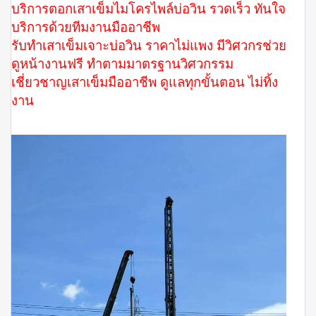
บริการตอกเสาเข็มไมโครไพล์บ่อวิน รวดเร็ว ทันใจ
บริการด้วยทีมงานมืออาชีพ
รับทำเสาเข็มเจาะบ่อวิน ราคาไม่แพง มีวิศวกรช่วย
ดูหน้างานฟรี ทำตามมาตรฐานวิศวกรรม
เชี่ยวชาญเสาเข็มมืออาชีพ ดูแลทุกขั้นตอน ไม่ทิ้ง
งาน