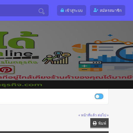
เข้าสู่ระบบ
สมัครสมาชิก
« หน้าที่แล้ว
ต่อไป »
พิมพ์