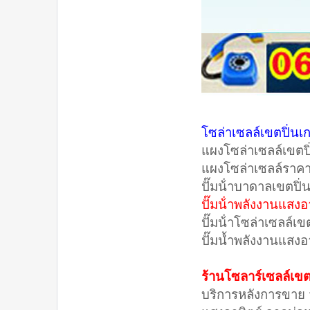
โซล่าเซลล์เขตปิ่นเก
แผงโซล่าเซลล์เขตปิ
แผงโซล่าเซลล์ราคา
ปั๊มน้ําบาดาลเขตปิ่
ปั๊มน้ําพลังงานแสงอ
ปั๊มน้ําโซล่าเซลล์เข
ปั๊มน้ำพลังงานแสงอา
ร้านโซลาร์เซลล์เขตป
บริการหลังการขาย จั