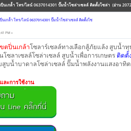
่นเกล้้า โทร/ไลน์ 0637014301 ปั๊มน้ำโซล่าเซลล์ ติดตั้งโซล่า (อ่าน 20729
่นเกล้้า โทร/ไลน์ 0637014301 ปั๊มน้ำโซล่าเซลล์ ติดตั้งโซ
:41 PM »
เขตปิ่นเกล้า
โซลาร์เซลล์ทางเลือกสู้ภัยแล้ง สูบน้ำ
โซลาเซลล์โซล่าเซลล์ สูบน้ำเพื่อการเกษตร
ติดตั
บสูบน้ำบาดาลโซล่าเซลล์ ปั๊มน้ำพลังงานแสงอาทิต
และการใช้งาน