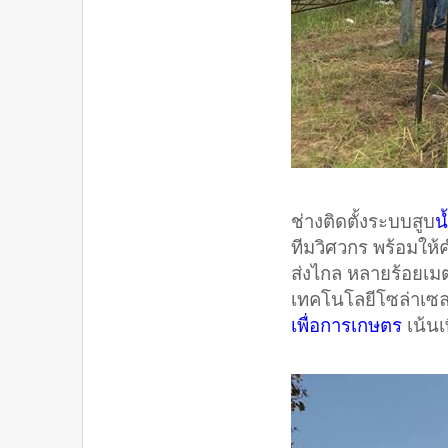
ช่างติดตั้งระบบสูบ
น
ทีมวิศวกร พร้อมให้
ส่งไกล หลายร้อยเม
เทคโนโลยีโซล่าเซลล์
เพื่อการเกษตร
เน้นเ