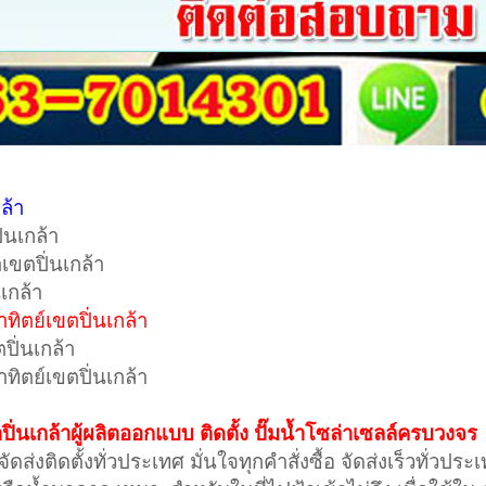
ล้า
่นเกล้า
เขตปิ่นเกล้า
นเกล้า
าทิตย์เขตปิ่นเกล้า
ตปิ่นเกล้า
ทิตย์เขตปิ่นเกล้า
ิ่นเกล้าผู้ผลิตออกแบบ ติดตั้ง ปั๊มน้ำโซล่าเซลล์ครบวงจร
ดส่งติดตั้งทั่วประเทศ มั่นใจทุกคำสั่งซื้อ จัดส่งเร็วทั่วป