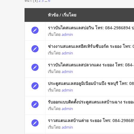
หน้า: [
1
]
2
3
...
6
หัวข้อ
/
เริ่มโดย
ราวบันไดสแตนเลสบ่อวิน โทร: 084-2986894 ปร
เริ่มโดย
admin
ช่างงานสแตนเลสอีสเทิร์นซีบอร์ด ระยอง โทร:
เริ่มโดย
admin
ราวบันไดสแตนเลสปลวกแดง ระยอง โทร: 084-
เริ่มโดย
admin
ประตูสแตนเลสอลูมิเนียมบ้านบึง ชลบุรี โทร: 
เริ่มโดย
admin
รับออกแบบติดตั้งประตูสแตนเลสบ้านฉาง ระยอ
เริ่มโดย
admin
ราวสแตนเลสบ้านค่าย ระยอง โทร: 084-29868
เริ่มโดย
admin