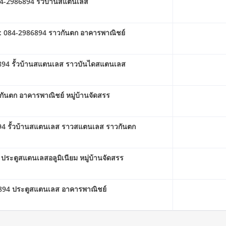
084-2986894 รั้วบ้านสแตนเลส
ร: 084-2986894 ราวกันตก อาคารพาณิชย์
4 รั้วบ้านสแตนเลส ราวบันไดสแตนเลส
กันตก อาคารพาณิชย์ หมู่บ้านจัดสรร
4 รั้วบ้านสแตนเลส ราวสแตนเลส ราวกันตก
ประตูสแตนเลสอลูมิเนียม หมู่บ้านจัดสรร
6894 ประตูสแตนเลส อาคารพาณิชย์