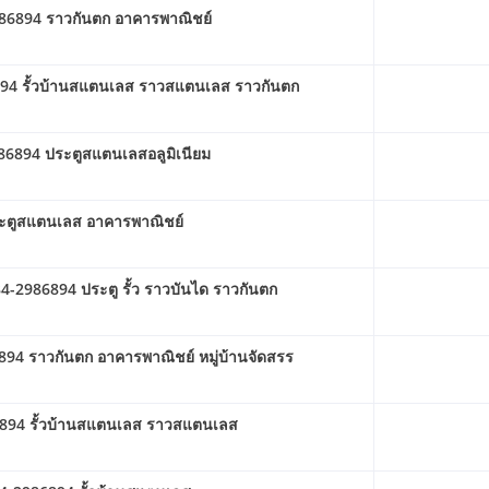
986894 ราวกันตก อาคารพาณิชย์
894 รั้วบ้านสแตนเลส ราวสแตนเลส ราวกันตก
986894 ประตูสแตนเลสอลูมิเนียม
ระตูสแตนเลส อาคารพาณิชย์
-2986894 ประตู รั้ว ราวบันได ราวกันตก
94 ราวกันตก อาคารพาณิชย์ หมู่บ้านจัดสรร
894 รั้วบ้านสแตนเลส ราวสแตนเลส