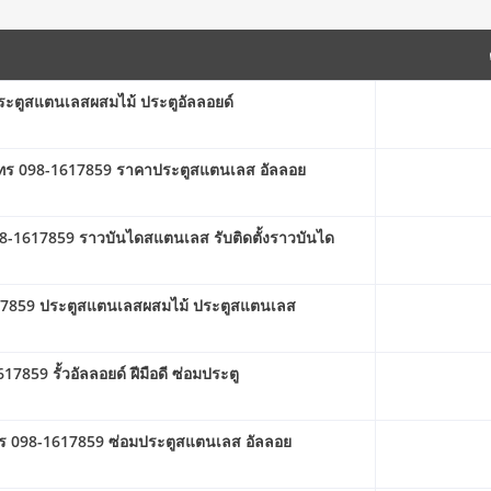
ะตูสแตนเลสผสมไม้ ประตูอัลลอยด์
โทร 098-1617859 ราคาประตูสแตนเลส อัลลอย
1617859 ราวบันไดสแตนเลส รับติดตั้งราวบันได
617859 ประตูสแตนเลสผสมไม้ ประตูสแตนเลส
59 รั้วอัลลอยด์ ฝีมือดี ซ่อมประตู
ทร 098-1617859 ซ่อมประตูสแตนเลส อัลลอย