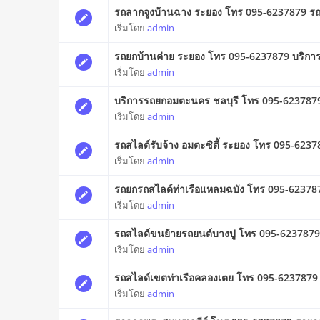
รถลากจูงบ้านฉาง ระยอง โทร 095-6237879 รถย
เริ่มโดย
admin
รถยกบ้านค่าย ระยอง โทร 095-6237879 บริการ
เริ่มโดย
admin
บริการรถยกอมตะนคร ชลบุรี โทร 095-6237879
เริ่มโดย
admin
รถสไลด์รับจ้าง อมตะซิตี้ ระยอง โทร 095-6237
เริ่มโดย
admin
รถยกรถสไลด์ท่าเรือแหลมฉบัง โทร 095-62378
เริ่มโดย
admin
รถสไลด์ขนย้ายรถยนต์บางปู โทร 095-6237879 
เริ่มโดย
admin
รถสไลด์เขตท่าเรือคลองเตย โทร 095-6237879
เริ่มโดย
admin