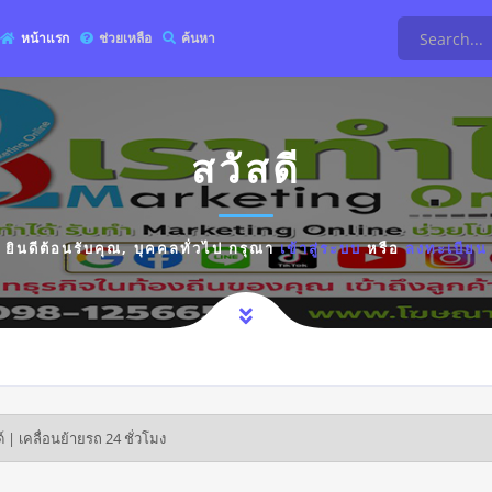
หน้าแรก
ช่วยเหลือ
ค้นหา
สวัสดี
ยินดีต้อนรับคุณ,
บุคคลทั่วไป
กรุณา
เข้าสู่ระบบ
หรือ
ลงทะเบียน
 เคลื่อนย้ายรถ 24 ชั่วโมง