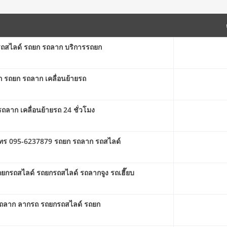
ถสไลด์ รถยก รถลาก บริการรถยก
 รถยก รถลาก เคลื่อนย้ายรถ
ถลาก เคลื่อนย้ายรถ 24 ชั่วโมง
 โทร 095-6237879 รถยก รถลาก รถสไลด์
กรถสไลด์ รถยกรถสไลด์ รถลากจูง รถเฮี๊ยบ
รถลาก ลากรถ รถยกรถสไลด์ รถยก