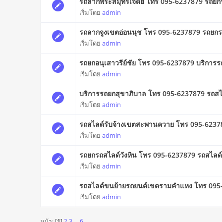
รถลากพระสมุทรเจดีย์ โทร 095-6237879 รถย
เริ่มโดย
admin
รถลากจูงเขตอ่อนนุช โทร 095-6237879 รถยกรถ
เริ่มโดย
admin
รถยกอนุเสาวรีย์ชัย โทร 095-6237879 บริการร
เริ่มโดย
admin
บริการรถยกสุขาภิบาล โทร 095-6237879 รถสไ
เริ่มโดย
admin
รถสไลด์รับจ้างเขตสะพานควาย โทร 095-623787
เริ่มโดย
admin
รถยกรถสไลด์วังหิน โทร 095-6237879 รถสไลด
เริ่มโดย
admin
รถสไลด์ขนย้ายรถยนต์เขตรามคำแหง โทร 095-6
เริ่มโดย
admin
หน้า: [
1
]
2
3
...
6