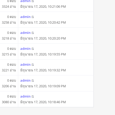
0 ตอบ
admin
3324 อ่าน
มิถุนายน 17, 2020, 10:21:06 PM
0 ตอบ
admin
3258 อ่าน
มิถุนายน 17, 2020, 10:20:42 PM
0 ตอบ
admin
3218 อ่าน
มิถุนายน 17, 2020, 10:20:20 PM
0 ตอบ
admin
3215 อ่าน
มิถุนายน 17, 2020, 10:19:55 PM
0 ตอบ
admin
3221 อ่าน
มิถุนายน 17, 2020, 10:19:32 PM
0 ตอบ
admin
3206 อ่าน
มิถุนายน 17, 2020, 10:19:09 PM
0 ตอบ
admin
3080 อ่าน
มิถุนายน 17, 2020, 10:18:46 PM