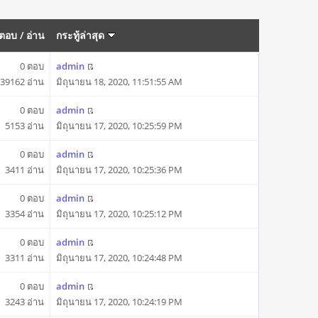
ตอบ
/
อ่าน
กระทู้ล่าสุด
0 ตอบ
admin
39162 อ่าน
มิถุนายน 18, 2020, 11:51:55 AM
0 ตอบ
admin
5153 อ่าน
มิถุนายน 17, 2020, 10:25:59 PM
0 ตอบ
admin
3411 อ่าน
มิถุนายน 17, 2020, 10:25:36 PM
0 ตอบ
admin
3354 อ่าน
มิถุนายน 17, 2020, 10:25:12 PM
0 ตอบ
admin
3311 อ่าน
มิถุนายน 17, 2020, 10:24:48 PM
0 ตอบ
admin
3243 อ่าน
มิถุนายน 17, 2020, 10:24:19 PM