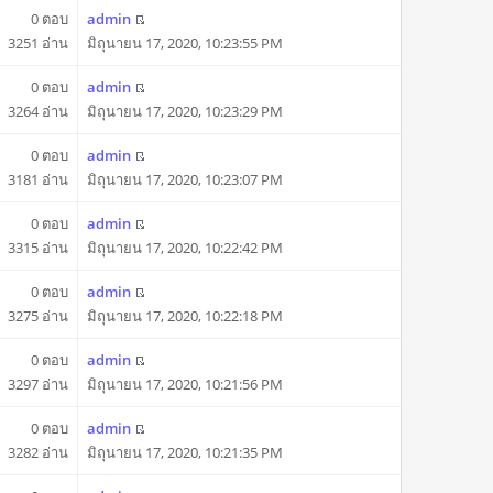
0 ตอบ
admin
3251 อ่าน
มิถุนายน 17, 2020, 10:23:55 PM
0 ตอบ
admin
3264 อ่าน
มิถุนายน 17, 2020, 10:23:29 PM
0 ตอบ
admin
3181 อ่าน
มิถุนายน 17, 2020, 10:23:07 PM
0 ตอบ
admin
3315 อ่าน
มิถุนายน 17, 2020, 10:22:42 PM
0 ตอบ
admin
3275 อ่าน
มิถุนายน 17, 2020, 10:22:18 PM
0 ตอบ
admin
3297 อ่าน
มิถุนายน 17, 2020, 10:21:56 PM
0 ตอบ
admin
3282 อ่าน
มิถุนายน 17, 2020, 10:21:35 PM