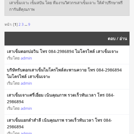
เสาเข็มเจาะ เข็มสปัน โดย ทีมงานวิศวกรเสาเข็มเจาะ ให้คำปรึกษาฟรี
การันตีคุณภาพ
หน้า: [
1
]
2
3
...
9
ตอบ
/
อ่าน
เสาเข็มตอกบ่อวิน โทร 084-2986894 ไมโครไพล์ เสาเข็มเจาะ
เริ่มโดย
admin
บริษัทรับตอกเสาเข็มไมโครไพล์สะพานควาย โทร 084-2986894
ไมโครไพล์ เสาเข็มเจาะ
เริ่มโดย
admin
เสาเข็มเจาะศรี่เอี่ยม เน้นคุณภาพ รวดเร็วทันเวลา โทร 084-
2986894
เริ่มโดย
admin
เสาเข็มแยกลำสำลี เน้นคุณภาพ รวดเร็วทันเวลา โทร 084-
2986894
เริ่มโดย
admin