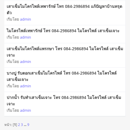
เสาเข็มไมโครไพล์เทพารักษ์ โทร 084-2986894 แก้ปัญหาบ้านทรุด
ตัว
เริ่มโดย
admin
ไมโครไพล์เทพารักษ์ โทร 084-2986894 ไมโครไพล์ เสาเข็มเจาะ
เริ่มโดย
admin
เสาเข็มไมโครไพล์แพรกษา โทร 084-2986894 ไมโครไพล์ เสาเข็ม
เจาะ
เริ่มโดย
admin
บางปู รับตอกเสาเข็มไมโครไพล์ โทร 084-2986894 ไมโครไพล์
เสาเข็มเจาะ
เริ่มโดย
admin
ปากน้ำ รับทำเสาเข็มเจาะ โทร 084-2986894 ไมโครไพล์ เสาเข็ม
เจาะ
เริ่มโดย
admin
หน้า: [
1
]
2
3
...
9