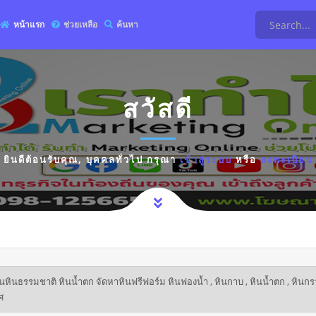
หน้าแรก
ช่วยเหลือ
ค้นหา
สวัสดี
ยินดีต้อนรับคุณ,
บุคคลทั่วไป
กรุณา
เข้าสู่ระบบ
หรือ
ลงทะเบียน
หินธรรมชาติ หินน้ำตก จัดหาหินฟรีฟอร์ม หินฟองน้ำ , หินกาบ , หินน้ำตก , หินก
ศ