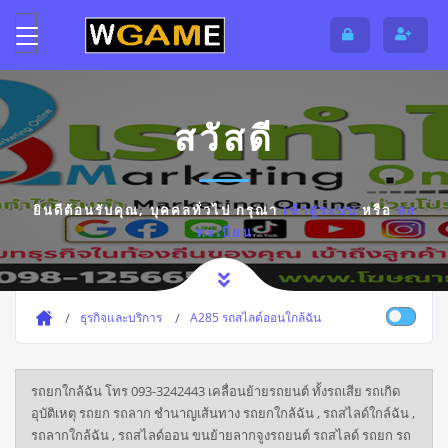
สวัสดี
ยินดีต้อนรับคุณ,
บุคคลทั่วไป
กรุณา
เข้าสู่ระบบ
หรือ
ลง
ทะเบียน
ธุรกิจและบริการ
A285 รถสไลด์ออนใกล้ฉัน
รถยกใกล้ฉัน โทร 093-3242443 เคลื่อนย้ายรถยนต์ ทั้งรถเสีย รถเกิด
อุบัติเหตุ รถยก รถลาก ชำนาญเส้นทาง รถยกใกล้ฉัน , รถสไลด์ใกล์ฉัน ,
รถลากใกล้ฉัน , รถสไลด์ออน ขนย้ายลากจูงรถยนต์ รถสไลด์ รถยก รถ