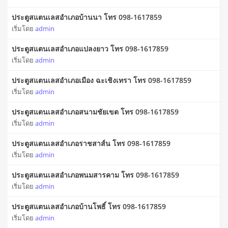
ประตูสแตนเลสอำเภอบ้านนา โทร 098-1617859
เริ่มโดย
admin
ประตูสแตนเลสอำเภอแปลงยาว โทร 098-1617859
เริ่มโดย
admin
ประตูสแตนเลสอำเภอเมือง ฉะเชิงเทรา โทร 098-1617859
เริ่มโดย
admin
ประตูสแตนเลสอำเภอสนามชัยเขต โทร 098-1617859
เริ่มโดย
admin
ประตูสแตนเลสอำเภอราชสาส์น โทร 098-1617859
เริ่มโดย
admin
ประตูสแตนเลสอำเภอพนมสารคาม โทร 098-1617859
เริ่มโดย
admin
ประตูสแตนเลสอำเภอบ้านโพธิ์ โทร 098-1617859
เริ่มโดย
admin