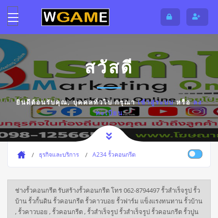
สวัสดี
ยินดีต้อนรับคุณ,
บุคคลทั่วไป
กรุณา
เข้าสู่ระบบ
หรือ
ลง
ทะเบียน
ธุรกิจและบริการ
A234 รั้วคอนกรีต
ช่างรั้วคอนกรีต รับสร้างรั้วคอนกรีต โทร 062-8794497 รั้วสำเร็จรูป รั้ว
บ้าน รั้วกั้นดิน รั้วคอนกรีต รั้วคาวบอย รั้วฟาร์ม แข็งแรงทนทาน รั้วบ้าน
, รั้วคาวบอย , รั้วคอนกรีต , รั้วสําเร็จรูป รั้วสำเร็จรูป รั้วคอนกรีต รั้วปูน