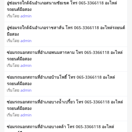
อู่ซ่อมรถใกล้ฉันอำเภอสนามชัยเขต โทร 065-3366118 อะไหล่
รถยนต์มือสอง
เริ่มโดย
admin
อู่ซ่อมรถใกล้ฉันอำเภอราชสาส์น โทร 065-3366118 อะไหล่รถยนต์
มือสอง
เริ่มโดย
admin
ซ่อมรถนอกสถานที่อำเภอพนมสารคาม โทร 065-3366118 อะไหล่
รถยนต์มือสอง
เริ่มโดย
admin
ซ่อมรถนอกสถานที่อำเภอบ้านโพธิ์ โทร 065-3366118 อะไหล่
รถยนต์มือสอง
เริ่มโดย
admin
ซ่อมรถนอกสถานที่อำเภอบางน้ำเปรี้ยว โทร 065-3366118 อะไหล่
รถยนต์มือสอง
เริ่มโดย
admin
ซ่อมรถนอกสถานที่อำเภอบางคล้า โทร 065-3366118 อะไหล่