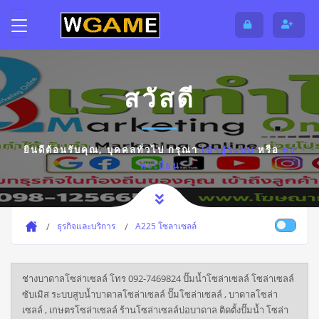
สวัสดี
ยินดีต้อนรับคุณ,
บุคคลทั่วไป
กรุณา
เข้าสู่ระบบ
หรือ
ลง
ทะเบียน
ธุรกิจและบริการ
A225 โซลาเซลล์
ช่างบาดาลโซล่าเซลล์ โทร 092-7469824 ปั๊มน้ำโซล่าเซลล์ โซล่าเซลล์
ซับเมิส ระบบสูบน้ำบาดาลโซล่าเซลล์ ปั๊มโซล่าเซลล์ , บาดาลโซล่า
เซลล์ , เกษตรโซล่าเซลล์ ร้านโซล่าเซลล์บ่อบาดาล ติดตั้งปั๊มน้ำ โซล่า