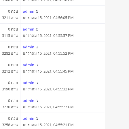
0 ตอบ
admin
3211 อ่าน
มกราคม 15, 2021, 04:56:05 PM
0 ตอบ
admin
3115 อ่าน
มกราคม 15, 2021, 04:55:57 PM
0 ตอบ
admin
3282 อ่าน
มกราคม 15, 2021, 04:55:52 PM
0 ตอบ
admin
3212 อ่าน
มกราคม 15, 2021, 04:55:45 PM
0 ตอบ
admin
3190 อ่าน
มกราคม 15, 2021, 04:55:32 PM
0 ตอบ
admin
3230 อ่าน
มกราคม 15, 2021, 04:55:27 PM
0 ตอบ
admin
3258 อ่าน
มกราคม 15, 2021, 04:55:21 PM