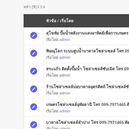
หน้า: [
1
]
2
3
4
หัวข้อ
/
เริ่มโดย
สุโขทัย ปั๊มน้ำพลังงานแสงอาทิตย์เพื่อการเกษ
เริ่มโดย
admin
พิษณุโลก ระบบสูบน้ำบาดาลโซล่าเซลล์ โทร 0
เริ่มโดย
admin
สระแก้ว ติดตั้งปั๊มน้ำ โซล่าเซลล์ซับเมิส โทร 
เริ่มโดย
admin
ร้านโซล่าเซลล์บ่อบาดาลอุตรดิตถ์ โซล่าเซลล์
เริ่มโดย
admin
เกษตรโซล่าเซลล์อุทัยธานี โทร 099-7971465 ติด
เริ่มโดย
admin
บาดาลโซล่าเซลล์ลำปาง โทร 099-7971465 ติดตั
เริ่มโดย
admin