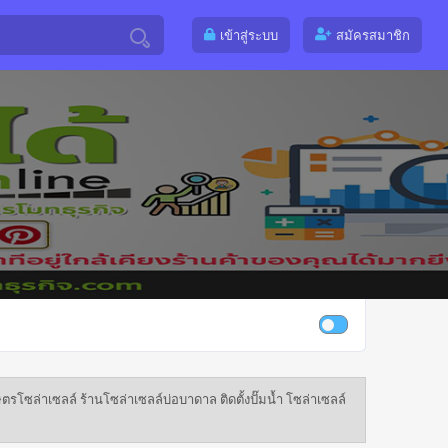
เข้าสู่ระบบ
สมัครสมาชิก
รโซล่าเซลล์ ร้านโซล่าเซลล์บ่อบาดาล ติดตั้งปั๊มน้ำ โซล่าเซลล์