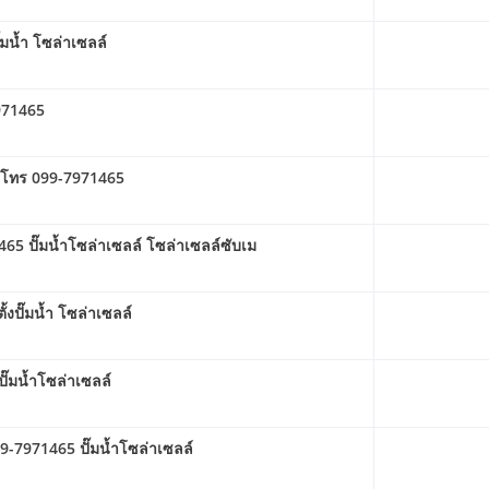
๊มน้ำ โซล่าเซลล์
971465
ิส โทร 099-7971465
5 ปั๊มน้ำโซล่าเซลล์ โซล่าเซลล์ซับเม
งปั๊มน้ำ โซล่าเซลล์
๊มน้ำโซล่าเซลล์
-7971465 ปั๊มน้ำโซล่าเซลล์