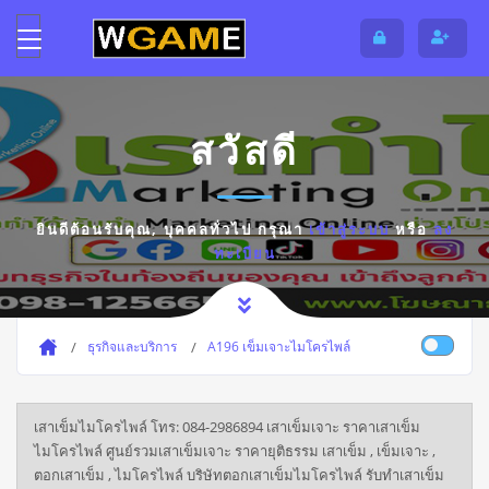
สวัสดี
ยินดีต้อนรับคุณ,
บุคคลทั่วไป
กรุณา
เข้าสู่ระบบ
หรือ
ลง
ทะเบียน
ธุรกิจและบริการ
A196 เข็มเจาะไมโครไพล์
เสาเข็มไมโครไพล์ โทร: 084-2986894 เสาเข็มเจาะ ราคาเสาเข็ม
ไมโครไพล์ ศูนย์รวมเสาเข็มเจาะ ราคายุติธรรม เสาเข็ม , เข็มเจาะ ,
ตอกเสาเข็ม , ไมโครไพล์ บริษัทตอกเสาเข็มไมโครไพล์ รับทำเสาเข็ม