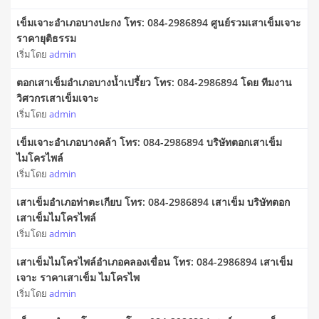
เข็มเจาะอำเภอบางปะกง โทร: 084-2986894 ศูนย์รวมเสาเข็มเจาะ
ราคายุติธรรม
เริ่มโดย
admin
ตอกเสาเข็มอำเภอบางน้ำเปรี้ยว โทร: 084-2986894 โดย ทีมงาน
วิศวกรเสาเข็มเจาะ
เริ่มโดย
admin
เข็มเจาะอำเภอบางคล้า โทร: 084-2986894 บริษัทตอกเสาเข็ม
ไมโครไพล์
เริ่มโดย
admin
เสาเข็มอำเภอท่าตะเกียบ โทร: 084-2986894 เสาเข็ม บริษัทตอก
เสาเข็มไมโครไพล์
เริ่มโดย
admin
เสาเข็มไมโครไพล์อำเภอคลองเขื่อน โทร: 084-2986894 เสาเข็ม
เจาะ ราคาเสาเข็ม ไมโครไพ
เริ่มโดย
admin