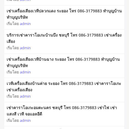
เช่าเครื่องเสียงเวทีปลวกแดง ระยอง โทร 086-3179883 ทําบุญบ้าน
ทำบุญบริษัท
เริ่มโดย
admin
บริการเช่าคาราโอเกะบ้านบึง ชลบุรี โทร 086-3179883 เช่าเครื่อง
เสียง
เริ่มโดย
admin
เช่าเครื่องเสียงเวทีบ้านฉาง ระยอง โทร 086-3179883 ทําบุญบ้าน
ทำบุญบริษัท
เริ่มโดย
admin
เวทีเครื่องเสียงบ้านค่าย ระยอง โทร 086-3179883 เช่าคาราโอเกะ
เช่าเครื่องเสียง
เริ่มโดย
admin
เช่าคาราโอเกะอมตะนคร ชลบุรี โทร 086-3179883 เช่าไฟ เช่า
แสงสี เวที จอแอลอีดี
เริ่มโดย
admin