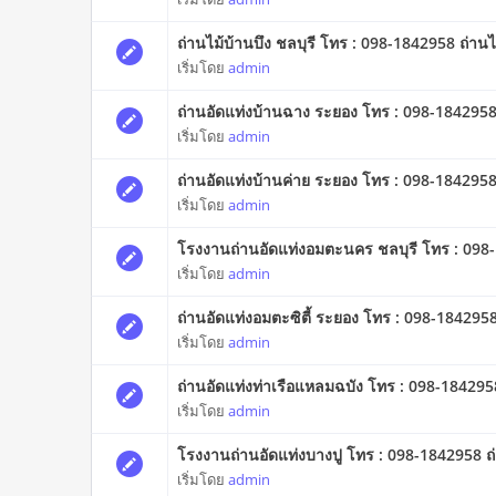
ถ่านไม้บ้านบึง ชลบุรี โทร : 098-1842958 ถ่านไ
เริ่มโดย
admin
ถ่านอัดแท่งบ้านฉาง ระยอง โทร : 098-1842958 ถ่
เริ่มโดย
admin
ถ่านอัดแท่งบ้านค่าย ระยอง โทร : 098-1842958 ถ
เริ่มโดย
admin
โรงงานถ่านอัดแท่งอมตะนคร ชลบุรี โทร : 098-18
เริ่มโดย
admin
ถ่านอัดแท่งอมตะซิตี้ ระยอง โทร : 098-1842958 ถ
เริ่มโดย
admin
ถ่านอัดแท่งท่าเรือแหลมฉบัง โทร : 098-1842958 
เริ่มโดย
admin
โรงงานถ่านอัดแท่งบางปู โทร : 098-1842958 ถ่า
เริ่มโดย
admin