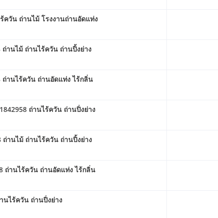
ร้ควัน ถ่านไม้ โรงงานถ่านอัดแท่ง
านไม้ ถ่านไร้ควัน ถ่านปิ้งย่าง
่านไร้ควัน ถ่านอัดแท่ง ไร้กลิ่น
42958 ถ่านไร้ควัน ถ่านปิ่งย่าง
่านไม้ ถ่านไร้ควัน ถ่านปิ้งย่าง
ถ่านไร้ควัน ถ่านอัดแท่ง ไร้กลิ่น
นไร้ควัน ถ่านปิ่งย่าง