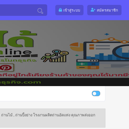
เข้าสู่ระบบ
สมัครสมาชิก
 , ถ่านไม้ , ถ่านปิ้งย่าง โรงงานผลิตถ่านอัดแท่ง คุณภาพส่งออก