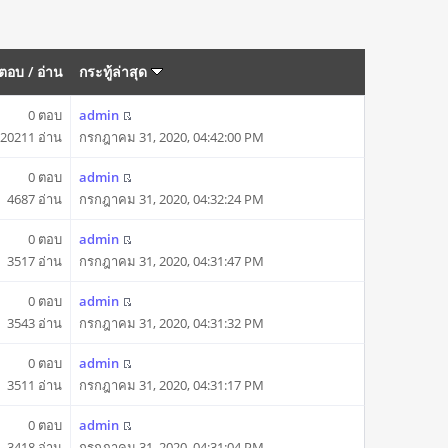
ตอบ
/
อ่าน
กระทู้ล่าสุด
0 ตอบ
admin
20211 อ่าน
กรกฎาคม 31, 2020, 04:42:00 PM
0 ตอบ
admin
4687 อ่าน
กรกฎาคม 31, 2020, 04:32:24 PM
0 ตอบ
admin
3517 อ่าน
กรกฎาคม 31, 2020, 04:31:47 PM
0 ตอบ
admin
3543 อ่าน
กรกฎาคม 31, 2020, 04:31:32 PM
0 ตอบ
admin
3511 อ่าน
กรกฎาคม 31, 2020, 04:31:17 PM
0 ตอบ
admin
3418 อ่าน
กรกฎาคม 31, 2020, 04:31:04 PM