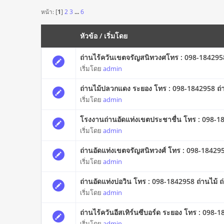
หน้า: [
1
]
2
3
...
6
หัวข้อ
/
เริ่มโดย
ถ่านไร้ควันเขตจรัญสนิทวงศโทร : 098-1842958 
เริ่มโดย
admin
ถ่านไม้ปลวกแดง ระยอง โทร : 098-1842958 ถ่าน
เริ่มโดย
admin
โรงงานถ่านอัดแท่งเขตประชาชื่น โทร : 098-1842
เริ่มโดย
admin
ถ่านอัดแท่งเขตจรัญสนิทวงศ์ โทร : 098-1842958 
เริ่มโดย
admin
ถ่านอัดแท่งบ่อวิน โทร : 098-1842958 ถ่านไม้ ถ่า
เริ่มโดย
admin
ถ่านไร้ควันอีสเทิร์นซีบอร์ด ระยอง โทร : 098-1
เริ่มโดย
admin