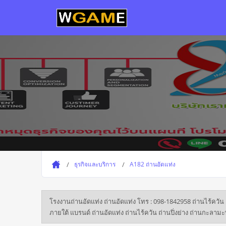
ธุรกิจและบริการ
A182 ถ่านอัดแท่ง
โรงงานถ่านอัดแท่ง ถ่านอัดแท่ง โทร : 098-1842958 ถ่านไร้ควัน ถ่
ภายใต้ แบรนด์ ถ่านอัดแท่ง ถ่านไร้ควัน ถ่านปิ่งย่าง ถ่านกะลามะ