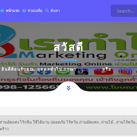
หน้าแรก
ช่วยเหลือ
ค้นหา
สวัสดี
ยินดีต้อนรับคุณ,
บุคคลทั่วไป
กรุณา
เข้าสู่ระบบ
หรือ
ลงทะเบียน
านอัดแท่ง ไร้กลิ่น ใช้ได้นาน ปลอดภัย ไร้ควัน ถ่านอัดแท่ง , ถ่านไม้ , ถ่านไร้ควัน
พร้าว