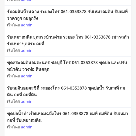
รับถมดินบ้านฉาง ระยองโทร 061-0353878 รับเหมาถมดิน รับถมที่
ราคาถูก ถมลูกรัง
เริ่มโดย
admin
รับเหมาถมดินขุดสระบ้านค่าย ระยอง โทร 061-0353878 เช่ารถตัก
รับเหมาขุดสระ ถมที่
เริ่มโดย
admin
ขุดสระถมดินอมตะนคร ชลบุรี โทร 061-0353878 ขุดบ่อ และปรับ
หน้าดิน วางท่อ หินคลุก
เริ่มโดย
admin
รับถมดินอมตะซิตี้ ระยองโทร 061-0353878 ขุดบ่อน้ำ รับถมที่ ถม
ดิน ถมที่ ถมที่ดิน
เริ่มโดย
admin
ขุดบ่อน้ำท่าเรือแหลมฉบังโทร 061-0353878 ถมที่ ถมที่ดิน รับเหมา
ถมที่ รับเหมาถมดิน
เริ่มโดย
admin