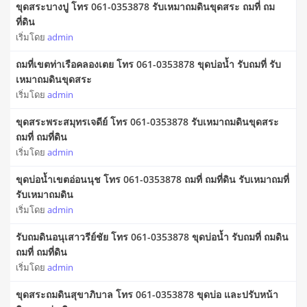
ขุดสระบางปู โทร 061-0353878 รับเหมาถมดินขุดสระ ถมที่ ถม
ที่ดิน
เริ่มโดย
admin
ถมที่เขตท่าเรือคลองเตย โทร 061-0353878 ขุดบ่อน้ำ รับถมที่ รับ
เหมาถมดินขุดสระ
เริ่มโดย
admin
ขุดสระพระสมุทรเจดีย์ โทร 061-0353878 รับเหมาถมดินขุดสระ
ถมที่ ถมที่ดิน
เริ่มโดย
admin
ขุดบ่อน้ำเขตอ่อนนุช โทร 061-0353878 ถมที่ ถมที่ดิน รับเหมาถมที่
รับเหมาถมดิน
เริ่มโดย
admin
รับถมดินอนุเสาวรีย์ชัย โทร 061-0353878 ขุดบ่อน้ำ รับถมที่ ถมดิน
ถมที่ ถมที่ดิน
เริ่มโดย
admin
ขุดสระถมดินสุขาภิบาล โทร 061-0353878 ขุดบ่อ และปรับหน้า