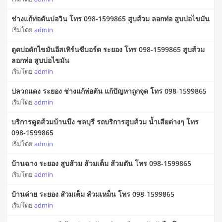
ช่างแก้ท่อตันบ่อวิน โทร 098-1599865 สูบส้วม ลอกท่อ สูบบ่อไขมัน
เริ่มโดย
admin
ดูดบ่อดักไขมันอีสเทิร์นซีบอร์ด ระยอง โทร 098-1599865 สูบส้วม
ลอกท่อ สูบบ่อไขมัน
เริ่มโดย
admin
ปลวกแดง ระยอง ช่างแก้ท่อตัน แก้ปัญหาถูกจุด โทร 098-1599865
เริ่มโดย
admin
บริการดูดส้วมบ้านบึง ชลบุรี รถบริการสูบส้วม น้ำเสียต่างๆ โทร
098-1599865
เริ่มโดย
admin
บ้านฉาง ระยอง สูบส้วม ส้วมเต็ม ส้วมตัน โทร 098-1599865
เริ่มโดย
admin
บ้านค่าย ระยอง ส้วมเต็ม ส้วมเหม็น โทร 098-1599865
เริ่มโดย
admin