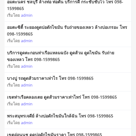
อมตะนคร ชลบุรี ล้างท่อ ท่อตัน บริการดี กระชับชับไว โทร 098-
1599865
เริ่มโดย
admin
อมตะซิตี้ ระยองดูดบ่อดักไขมัน รับถ่ายของเหลว ล้างบ่อเกรอะ โทร
098-1599865
เริ่มโดย
admin
บริการดูดตะกอนท่าเรือแหลมฉบัง ดูดส้วม ดูดไขมัน รับถ่าย
ของเหลว โทร 098-1599865
เริ่มโดย
admin
บางปู รถดูดส้วมราคาเท่าไร โทร 098-1599865
เริ่มโดย
admin
เขตท่าเรือคลองเตย ดูดส้วมราคาเท่าไหร่ โทร 098-1599865
เริ่มโดย
admin
พระสมุทรเจดีย์ ล้างบ่อดักไขมันใกล้ฉัน โทร 098-1599865
เริ่มโดย
admin
เขตอ่อนนุช ดูดบ่อดักไขมันราคา โทร 098-1599865