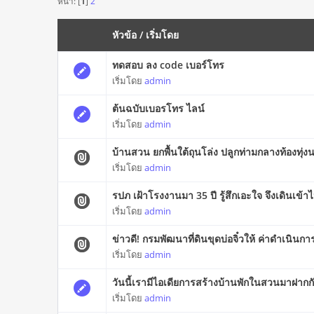
หน้า: [
1
]
2
หัวข้อ
/
เริ่มโดย
ทดสอบ ลง code เบอร์โทร
เริ่มโดย
admin
ต้นฉบับเบอรโทร ไลน์
เริ่มโดย
admin
บ้านสวน ยกพื้นใต้ถุนโล่ง ปลูกท่ามกลางท้องทุ่งน
เริ่มโดย
admin
รปภ เฝ้าโรงงานมา 35 ปี รู้สึกเอะใจ จึงเดินเข้
เริ่มโดย
admin
ข่าวดี! กรมพัฒนาที่ดินขุดบ่อจิ๋วให้ ค่าดำเนินก
เริ่มโดย
admin
วันนี้เรามีไอเดียการสร้างบ้านพักในสวนมาฝากกัน
เริ่มโดย
admin