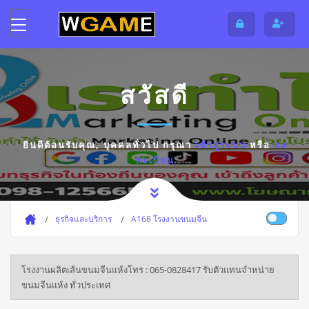
สวัสดี
ยินดีต้อนรับคุณ,
บุคคลทั่วไป
กรุณา
เข้าสู่ระบบ
หรือ
ลง
ทะเบียน
ธุรกิจและบริการ
A168 โรงงานขนมจีน
โรงงานผลิตเส้นขนมจีนแห้งโทร : 065-0828417 รับตัวแทนจำหน่าย
ขนมจีนแห้ง ทั่วประเทศ