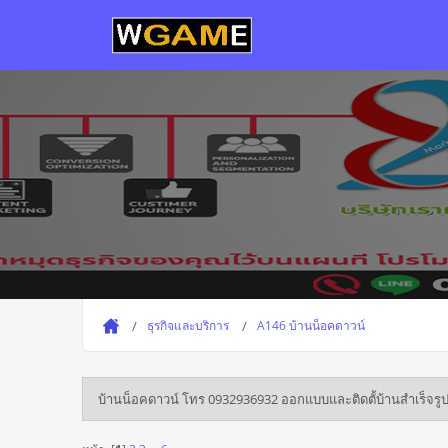
ธุรกิจและบริการ
A146 บ้านน็อคดาวน์
บ้านน็อคดาวน์ โทร 0932936932 ออกแบบและติดตั้บ้านสำเร็จรู